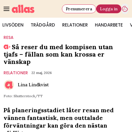
Prenumerera
Logga in
LIVSÖDEN
TRÄDGÅRD
RELATIONER
HANDARBETE
RESA
Så reser du med kompisen utan
tjafs – fällan som kan krossa er
vänskap
RELATIONER
22 maj, 2026
Lina Lindkvist
Foto: Shutterstock/TT
På planeringsstadiet låter resan med
vännen fantastisk, men outtalade
förväntningar kan göra den nästan