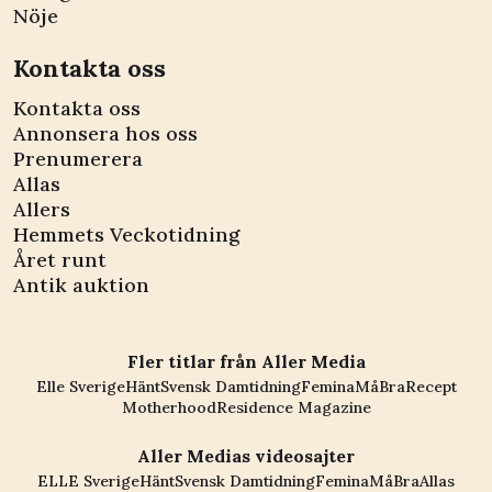
Nöje
Kontakta oss
Kontakta oss
Annonsera hos oss
Prenumerera
Allas
Allers
Hemmets Veckotidning
Året runt
Antik auktion
Fler titlar från Aller Media
Elle Sverige
Hänt
Svensk Damtidning
Femina
MåBra
Recept
Motherhood
Residence Magazine
Aller Medias videosajter
ELLE Sverige
Hänt
Svensk Damtidning
Femina
MåBra
Allas