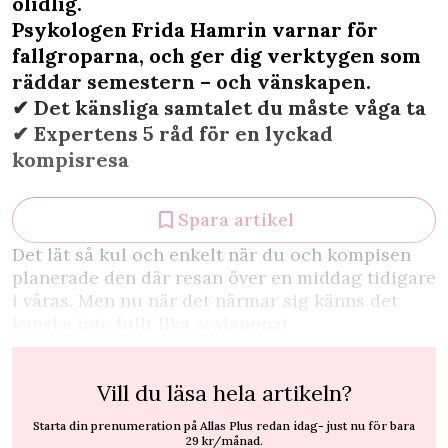
olidlig.
Psykologen Frida Hamrin varnar för
fallgroparna, och ger dig verktygen som
räddar semestern – och vänskapen.
✔︎ Det känsliga samtalet du måste våga ta
✔︎ Expertens 5 råd för en lyckad
kompisresa
Spara artikel
D
et lät så kul och enkelt när du och kompisen
planerade den där resan över en middag tidigare
i våras. Men nu när det närmar sig känns det
kanske inte fullt lika avslappnat.
Vill du läsa hela artikeln?
Starta din prenumeration på Allas Plus redan idag- just nu för bara
29 kr/månad.