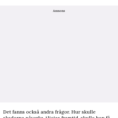
Annons
Det fanns också andra frågor. Hur skulle
skadorna påverka Alicias framtid, skulle hon få