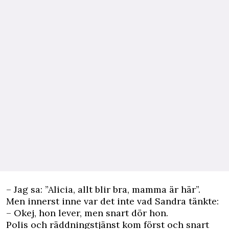
– Jag sa: ”Alicia, allt blir bra, mamma är här”.
Men innerst inne var det inte vad Sandra tänkte:
– Okej, hon lever, men snart dör hon.
Polis och räddningstjänst kom först och snart