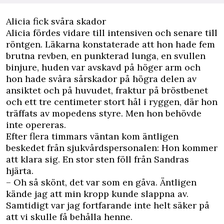
Alicia fick svåra skador
Alicia fördes vidare till intensiven och senare till
röntgen. Läkarna konstaterade att hon hade fem
brutna revben, en punkterad lunga, en svullen
binjure, huden var avskavd på höger arm och
hon hade svåra sårskador på högra delen av
ansiktet och på huvudet, fraktur på bröstbenet
och ett tre centimeter stort hål i ryggen, där hon
träffats av mopedens styre. Men hon behövde
inte opereras.
Efter flera timmars väntan kom äntligen
beskedet från sjukvårdspersonalen: Hon kommer
att klara sig. En stor sten föll från Sandras
hjärta.
– Oh så skönt, det var som en gåva. Äntligen
kände jag att min kropp kunde slappna av.
Samtidigt var jag fortfarande inte helt säker på
att vi skulle få behålla henne.