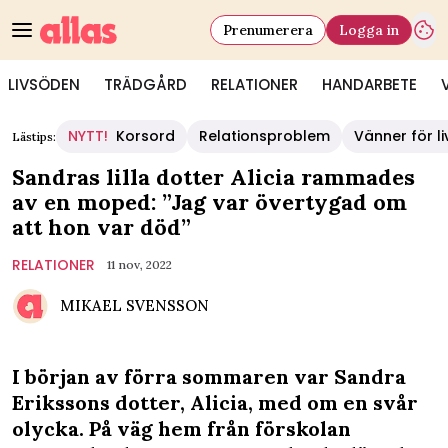
Prenumerera
Logga in
LIVSÖDEN
TRÄDGÅRD
RELATIONER
HANDARBETE
NYTT!
Korsord
Relationsproblem
Vänner för li
Lästips:
Sandras lilla dotter Alicia rammades
av en moped: ”Jag var övertygad om
att hon var död”
RELATIONER
11 nov, 2022
MIKAEL SVENSSON
I början av förra sommaren var Sandra
Erikssons dotter, Alicia, med om en svår
olycka. På väg hem från förskolan