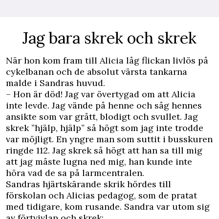
Jag bara skrek och skrek
När hon kom fram till Alicia låg flickan livlös på
cykelbanan och de absolut värsta tankarna
malde i Sandras huvud.
– Hon är död! Jag var övertygad om att Alicia
inte levde. Jag vände på henne och såg hennes
ansikte som var grått, blodigt och svullet. Jag
skrek ”hjälp, hjälp” så högt som jag inte trodde
var möjligt. En yngre man som suttit i busskuren
ringde 112. Jag skrek så högt att han sa till mig
att jag måste lugna ned mig, han kunde inte
höra vad de sa på larmcentralen.
Sandras hjärtskärande skrik hördes till
förskolan och Alicias pedagog, som de pratat
med tidigare, kom rusande. Sandra var utom sig
av förtvivlan och skrek: