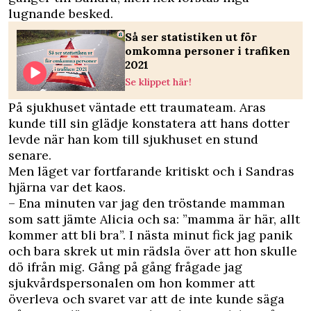
lugnande besked.
Så ser statistiken ut för
omkomna personer i trafiken
2021
Se klippet här!
På sjukhuset väntade ett traumateam. Aras
kunde till sin glädje konstatera att hans dotter
levde när han kom till sjukhuset en stund
senare.
Men läget var fortfarande kritiskt och i Sandras
hjärna var det kaos.
– Ena minuten var jag den tröstande mamman
som satt jämte Alicia och sa: ”mamma är här, allt
kommer att bli bra”. I nästa minut fick jag panik
och bara skrek ut min rädsla över att hon skulle
dö ifrån mig. Gång på gång frågade jag
sjukvårdspersonalen om hon kommer att
överleva och svaret var att de inte kunde säga