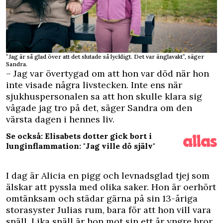
”Jag är så glad över att det slutade så lyckligt. Det var änglavakt”, säger
Sandra.
– Jag var övertygad om att hon var död när hon
inte visade några livstecken. Inte ens när
sjukhuspersonalen sa att hon skulle klara sig
vågade jag tro på det, säger Sandra om den
värsta dagen i hennes liv.
Se också: Elisabets dotter gick bort i
lunginflammation: "Jag ville dö själv"
I dag är Alicia en pigg och levnadsglad tjej som
älskar att pyssla med olika saker. Hon är oerhört
omtänksam och städar gärna på sin 13-åriga
storasyster Julias rum, bara för att hon vill vara
snäll. Lika snäll är hon mot sin ett år yngre bror