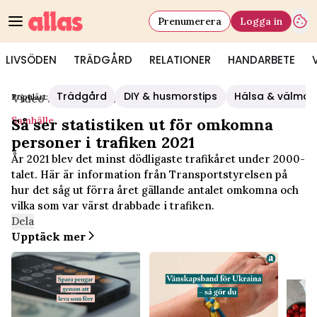
Prenumerera
Logga in
LIVSÖDEN
TRÄDGÅRD
RELATIONER
HANDARBETE
Trädgård
DIY & husmorstips
Hälsa & välmå
Populärt:
Video Start
/
Samhälle
Samhälle
Så ser statistiken ut för omkomna
personer i trafiken 2021
År 2021 blev det minst dödligaste trafikåret under 2000-
talet. Här är information från Transportstyrelsen på
hur det såg ut förra året gällande antalet omkomna och
vilka som var värst drabbade i trafiken.
Dela
Upptäck mer