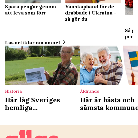
Spara pengar genom
Vänskapband för de
att leva som förr
drabbade i Ukraina -
så gör du
Så gö
perso
Läs artiklar om ämnet
Historia
Åldrande
Här låg Sveriges
Här är bästa och
hemliga
sämsta kommun
koncentrationsläger –
för äldre – de h
höll fångar på
i botten
obestämd tid