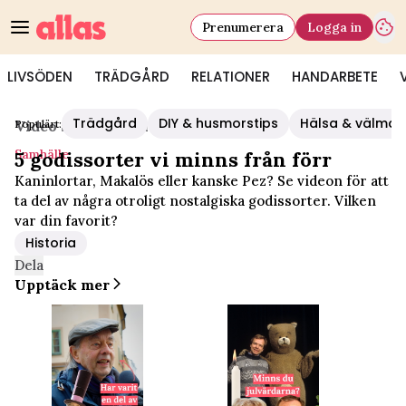
Prenumerera
Logga in
LIVSÖDEN
TRÄDGÅRD
RELATIONER
HANDARBETE
Trädgård
DIY & husmorstips
Hälsa & välmå
Populärt:
Video Start
/
Samhälle
Samhälle
5 godissorter vi minns från förr
Kaninlortar, Makalös eller kanske Pez? Se videon för att
ta del av några otroligt nostalgiska godissorter. Vilken
var din favorit?
Historia
Dela
Upptäck mer