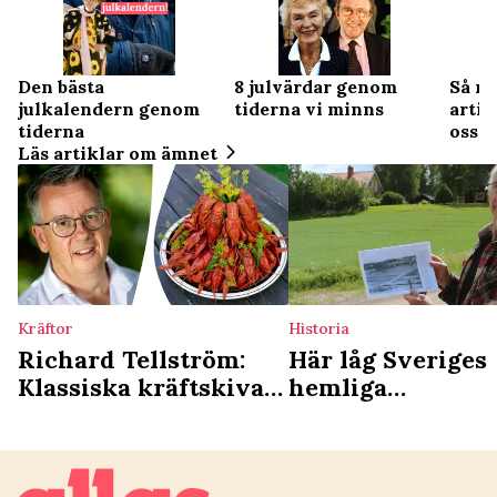
Den bästa
8 julvärdar genom
Så my
julkalendern genom
tiderna vi minns
artis
tiderna
oss
Läs artiklar om ämnet
Kräftor
Historia
Richard Tellström:
Här låg Sveriges
Klassiska kräftskivan
hemliga
kan försvinna helt –
koncentrationslä
här är det som
höll fångar på
ersätter
obestämd tid