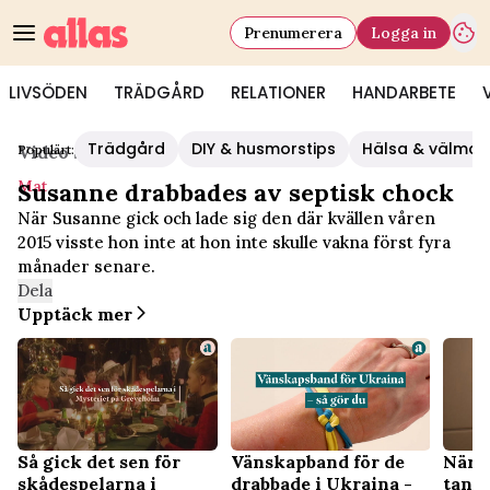
Prenumerera
Logga in
LIVSÖDEN
TRÄDGÅRD
RELATIONER
HANDARBETE
Trädgård
DIY & husmorstips
Hälsa & välmå
Populärt:
Video Start
/
Mat
Mat
Susanne drabbades av septisk chock
När Susanne gick och lade sig den där kvällen våren
2015 visste hon inte at hon inte skulle vakna först fyra
månader senare.
Dela
Upptäck mer
Vänskapband för de
Så gick det sen för
När b
drabbade i Ukraina -
skådespelarna i
tandb