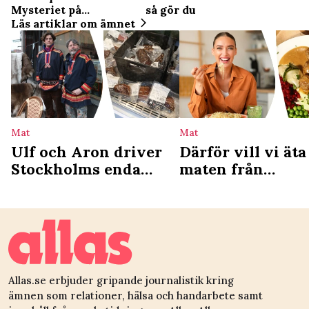
så gör du
Mysteriet på
Greveholm
Läs artiklar om ämnet
Mat
Mat
Ulf och Aron driver
Därför vill vi äta
Stockholms enda
maten från
samiska deli: ”Vi ser
barndomen – ny
det som en
studie förklarar
kulturgärning”
Allas.se erbjuder gripande journalistik kring
ämnen som relationer, hälsa och handarbete samt