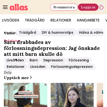
Prenumerera
Logga in
LIVSÖDEN
TRÄDGÅRD
RELATIONER
HANDARBETE
Trädgård
DIY & husmorstips
Hälsa & välmå
Populärt:
Video Start
/
Relationer
Relationer
Sara drabbades av
förlossningsdepression: Jag önskade
att mitt barn skulle dö
Livsã¶den
Barn
Depression
Förlossning
Relationer
Livsöden
Förlossningsdepression
Dela
Upptäck mer