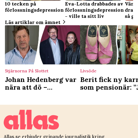
10 tecken på
Eva-Lotta drabbades av
Väns
förlossningsdepression
förlossningsdepression
drabb
- ville ta sitt liv
så gö
Läs artiklar om ämnet
Stjärnorna På Slottet
Livsöde
Johan Hedenberg var
Berit fick ny kar
nära att dö –
som pensionär: ”
döttrarnas starka
älskar det här!”
reaktion: ”Fick inte
fram några ord”
Allas.se erbjuder gripande journalistik kring