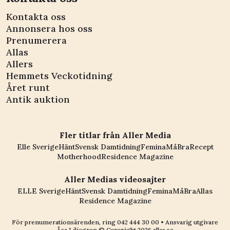
Kontakta oss
Annonsera hos oss
Prenumerera
Allas
Allers
Hemmets Veckotidning
Året runt
Antik auktion
Fler titlar från Aller Media
Elle Sverige
Hänt
Svensk Damtidning
Femina
MåBra
Recept
Motherhood
Residence Magazine
Aller Medias videosajter
ELLE Sverige
Hänt
Svensk Damtidning
Femina
MåBra
Allas
Residence Magazine
För prenumerationsärenden, ring
042 444 30 00
• Ansvarig utgivare
Åsa Liliegren © Copyright
2026
allas.se