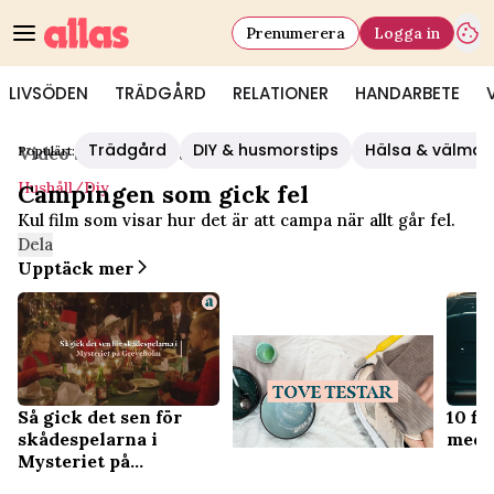
Prenumerera
Logga in
LIVSÖDEN
TRÄDGÅRD
RELATIONER
HANDARBETE
Trädgård
DIY & husmorstips
Hälsa & välmå
Populärt:
Video Start
/
Hushåll/diy
Hushåll/diy
Campingen som gick fel
Kul film som visar hur det är att campa när allt går fel.
Dela
Upptäck mer
Så gick det sen för
10 fi
skådespelarna i
med 
Mysteriet på
Greveholm