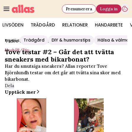
Prenumerera
Logga in
LIVSÖDEN
TRÄDGÅRD
RELATIONER
HANDARBETE
Trädgård
DIY & husmorstips
Hälsa & välmå
Populärt:
Video Start
/
Hushåll/diy
Hushåll/diy
Tove testar #2 – Går det att tvätta
sneakers med bikarbonat?
Har du smutsiga sneakers? Allas reporter Tove
Björnlundh testar om det går att tvätta sina skor med
bikarbonat.
Dela
Upptäck mer