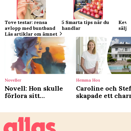
Tove testar: rensa
5 Smarta tips när du
Kevin
avlopp med buntband
handlar
sälj 
Läs artiklar om ämnet
Noveller
Hemma Hos
Novell: Hon skulle
Caroline och Ste
förlora sitt
skapade ett char
sommarparadis – och
hem av kataloghu
det var hennes brors
Behöver inte var
fel
opersonligt