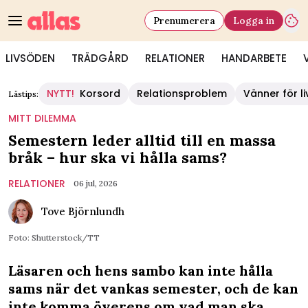
Prenumerera
Logga in
LIVSÖDEN
TRÄDGÅRD
RELATIONER
HANDARBETE
NYTT!
Korsord
Relationsproblem
Vänner för li
Lästips:
MITT DILEMMA
Semestern leder alltid till en massa
bråk – hur ska vi hålla sams?
RELATIONER
06 jul, 2026
Tove Björnlundh
Foto: Shutterstock/TT
Läsaren och hens sambo kan inte hålla
sams när det vankas semester, och de kan
inte komma överens om vad man ska