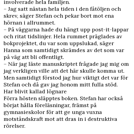
involverade hela familjen.
– Jag satt nästan hela tiden i den fåtöljen och
skrev, säger Stefan och pekar bort mot ena
hörnan i allrummet.
– På väggarna hade du hängt upp post-it-lappar
och ritat tidslinjer. Hela rummet präglades av
bokprojektet, du var som uppslukad, säger
Hanna som samtidigt skrämdes av det som var
på väg att bli offentligt.
– När jag läste manuskriptet frågade jag mig om
jag verkligen ville att det här skulle komma ut.
Men samtidigt förstod jag hur viktigt det var för
Stefan och då gav jag honom mitt fulla stöd.
Har blivit kallad lögnare
Förra hösten släpptes boken. Stefan har också
börjat hålla föreläsningar, främst på
gymnasieskolor för att ge unga vuxna
motståndskraft mot att dras in i destruktiva
rörelser.