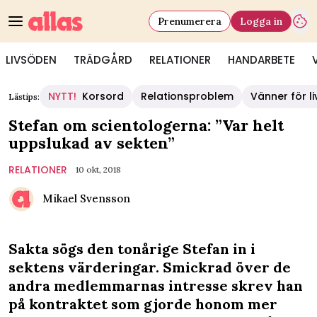
Prenumerera
Logga in
LIVSÖDEN
TRÄDGÅRD
RELATIONER
HANDARBETE
NYTT!
Korsord
Relationsproblem
Vänner för li
Lästips:
Stefan om scientologerna: ”Var helt
uppslukad av sekten”
RELATIONER
10 okt, 2018
Mikael Svensson
Sakta sögs den tonårige Stefan in i
sektens värderingar. Smickrad över de
andra medlemmarnas intresse skrev han
på kontraktet som gjorde honom mer