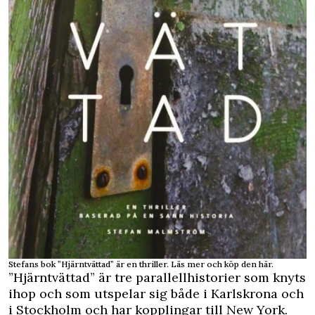
Stefans bok ”Hjärntvättad” är en thriller.
Läs mer och köp den här.
”Hjärntvättad” är tre parallellhistorier som knyts
ihop och som utspelar sig både i Karlskrona och
i Stockholm och har kopplingar till New York.