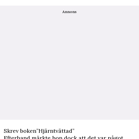
Annons
Skrev boken”Hjärntvättad”
Efterhand märkte hon dock att det var något