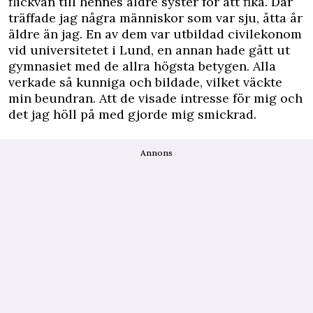
flickvän till hennes äldre syster för att fika. Där
träffade jag några människor som var sju, åtta år
äldre än jag. En av dem var utbildad civilekonom
vid universitetet i Lund, en annan hade gått ut
gymnasiet med de allra högsta betygen. Alla
verkade så kunniga och bildade, vilket väckte
min beundran. Att de visade intresse för mig och
det jag höll på med gjorde mig smickrad.
Annons