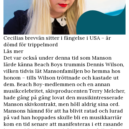
Cecilias brevvän sitter i fängelse i USA – är
dömd för trippelmord
Läs mer
Det var också under denna tid som Manson
lärde känna Beach Boys trummis Dennis Wilson,
vilken tidvis lät Mansonfamiljen bo hemma hos
honom – tills Wilson tröttnade och kastade ut
dem. Beach Boy-medlemmen och en annan
musikcelebritet, skivproducenten Terry Melcher,
hade gång på gång lovat den musikintresserade
Manson skivkontrakt, men höll aldrig sina ord.
Mansons hämnd för att ha blivit ratad och lurad
på vad han hoppades skulle bli en musikkarriär
kom en tid senare att manifesteras i ett rasande