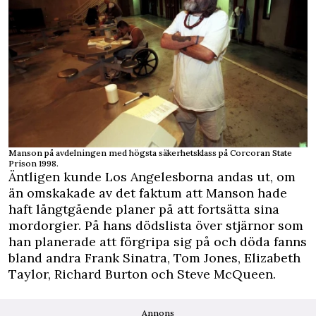
Manson på avdelningen med högsta säkerhetsklass på Corcoran State
Prison 1998.
Äntligen kunde Los Angelesborna andas ut, om
än omskakade av det faktum att Manson hade
haft långtgående planer på att fortsätta sina
mordorgier. På hans dödslista över stjärnor som
han planerade att förgripa sig på och döda fanns
bland andra Frank Sinatra, Tom Jones, Elizabeth
Taylor, Richard Burton och Steve McQueen.
Annons