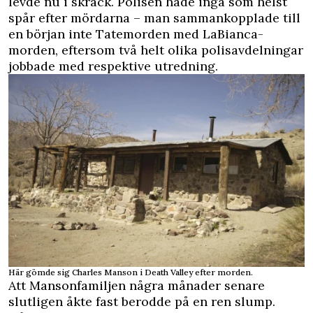
levde nu i skräck. Polisen hade inga som helst
spår efter mördarna – man sammankopplade till
en början inte Tatemorden med LaBianca-
morden, eftersom två helt olika polisavdelningar
jobbade med respektive utredning.
Här gömde sig Charles Manson i Death Valley efter morden.
Att Mansonfamiljen några månader senare
slutligen åkte fast berodde på en ren slump.