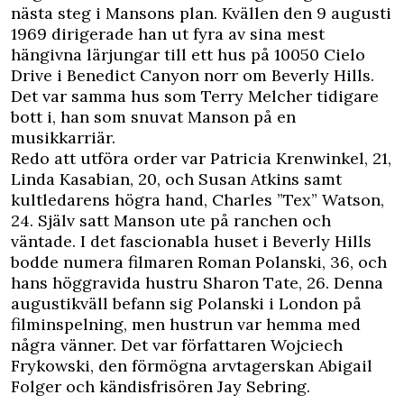
nästa steg i Mansons plan. Kvällen den 9 augusti
1969 dirigerade han ut fyra av sina mest
hängivna lärjungar till ett hus på 10050 Cielo
Drive i Benedict Canyon norr om Beverly Hills.
Det var samma hus som Terry Melcher tidigare
bott i, han som snuvat Manson på en
musikkarriär.
Redo att utföra order var Patricia Krenwinkel, 21,
Linda Kasabian, 20, och Susan Atkins samt
kultledarens högra hand, Charles ”Tex” Watson,
24. Själv satt Manson ute på ranchen och
väntade. I det fascionabla huset i Beverly Hills
bodde numera filmaren Roman Polanski, 36, och
hans höggravida hustru Sharon Tate, 26. Denna
augustikväll befann sig Polanski i London på
filminspelning, men hustrun var hemma med
några vänner. Det var författaren Wojciech
Frykowski, den förmögna arvtagerskan Abigail
Folger och kändisfrisören Jay Sebring.