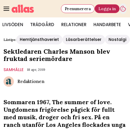
Prenumerera
Logga in
LIVSÖDEN
TRÄDGÅRD
RELATIONER
HANDARBETE
Hemtjänsthaveriet
Läsarberättelser
Nostalgi
Lästips:
Sektledaren Charles Manson blev
fruktad seriemördare
SAMHÄLLE
18 apr, 2019
Redaktionen
Sommaren 1967, The summer of love.
Ungdomens frigörelse pågick för fullt
med musik, droger och fri sex. På en
ranch utanför Los Angeles flockades unga