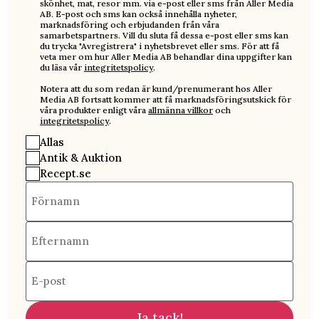
skönhet, mat, resor mm. via e-post eller sms från Aller Media
AB. E-post och sms kan också innehålla nyheter,
marknadsföring och erbjudanden från våra
samarbetspartners. Vill du sluta få dessa e-post eller sms kan
du trycka "Avregistrera" i nyhetsbrevet eller sms. För att få
veta mer om hur Aller Media AB behandlar dina uppgifter kan
du läsa vår
integritetspolicy
.
Notera att du som redan är kund/prenumerant hos Aller
Media AB fortsatt kommer att få marknadsföringsutskick för
våra produkter enligt våra
allmänna villkor
och
integritetspolicy
.
Allas
Antik & Auktion
Recept.se
Förnamn
Efternamn
E-post
Ja tack!