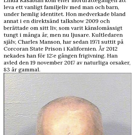
Linda Kasabian kom efter mordrättegången att
leva ett vanligt familjeliv med man och barn,
under hemlig identitet. Hon medverkade bland
annat i en direktsänd talkshow 2009 och
berättade om sitt liv, som varit känslomässigt
tungt i många år, men nu ljusare. Kultledaren
själv, Charles Manson, har sedan 1971 suttit på
Corcoran State Prison i Kalifornien. År 2012
nekades han för 12:e gången frigivning. Han
avled den 19 november 2017 av naturliga orsaker,
83 år gammal.