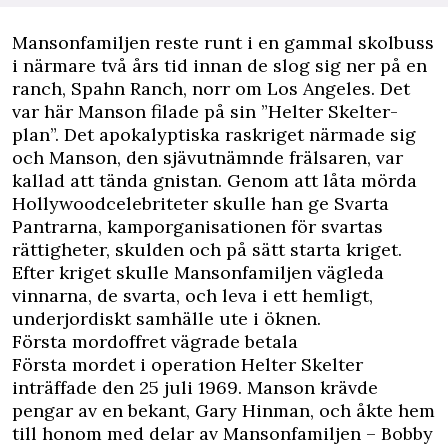
Mansonfamiljen reste runt i en gammal skolbuss
i närmare två års tid innan de slog sig ner på en
ranch, Spahn Ranch, norr om Los Angeles. Det
var här Manson filade på sin ”Helter Skelter-
plan”. Det apokalyptiska raskriget närmade sig
och Manson, den sjävutnämnde frälsaren, var
kallad att tända gnistan. Genom att låta mörda
Hollywoodcelebriteter skulle han ge Svarta
Pantrarna, kamporganisationen för svartas
rättigheter, skulden och på sätt starta kriget.
Efter kriget skulle Mansonfamiljen vägleda
vinnarna, de svarta, och leva i ett hemligt,
underjordiskt samhälle ute i öknen.
Första mordoffret vägrade betala
Första mordet i operation Helter Skelter
inträffade den 25 juli 1969. Manson krävde
pengar av en bekant, Gary Hinman, och åkte hem
till honom med delar av Mansonfamiljen – Bobby