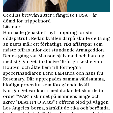
Cecilias brevvän sitter i fängelse i USA – är
dömd för trippelmord
Läs mer
Han hade genast ett nytt uppdrag för sin
dödspatrull. Redan kvällen därpå skulle de ta sig
an nästa mål: ett förhatligt, rikt affärspar som
måste offras inför det stundande Armageddon.
Denna gång var Manson själv med och han tog
med sig gänget, inklusive 19-åriga Leslie Van
Houten, och åkte hem till förmögna
specerihandlaren Leno LaBianca och hans fru
Rosemary. Där upprepades samma våldsamma,
blodiga procedur som föregående kväll.
När gänget var klara med dödandet skar de in
ordet ”WAR” i skinnet på mannens mage och
skrev ”DEATH TO PIGS” i offrens blod på väggen.
Los Angeles-borna, särskilt de rika och berömda,