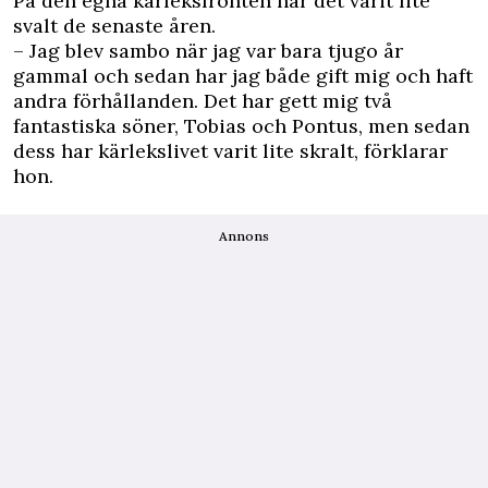
På den egna kärleksfronten har det varit lite
svalt de senaste åren.
– Jag blev sambo när jag var bara tjugo år
gammal och sedan har jag både gift mig och haft
andra förhållanden. Det har gett mig två
fantastiska söner, Tobias och Pontus, men sedan
dess har kärlekslivet varit lite skralt, förklarar
hon.
Annons