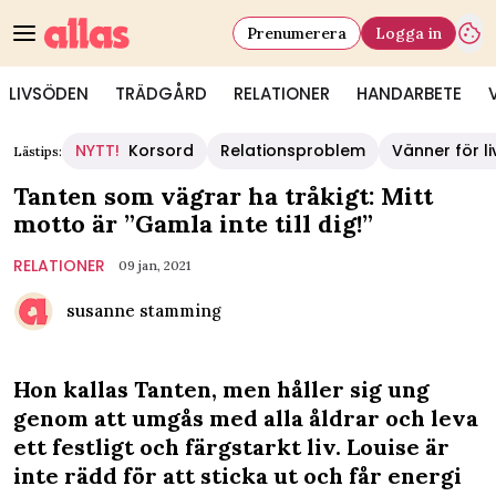
Prenumerera
Logga in
LIVSÖDEN
TRÄDGÅRD
RELATIONER
HANDARBETE
NYTT!
Korsord
Relationsproblem
Vänner för li
Lästips:
Tanten som vägrar ha tråkigt: Mitt
motto är ”Gamla inte till dig!”
RELATIONER
09 jan, 2021
susanne stamming
Hon kallas Tanten, men håller sig ung
genom att umgås med alla åldrar och leva
ett festligt och färgstarkt liv. Louise är
inte rädd för att sticka ut och får energi