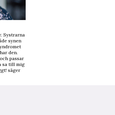
r. Systrarna
både synen
 Syndromet
har den.
 och passar
a sa till mig
ggt! säger