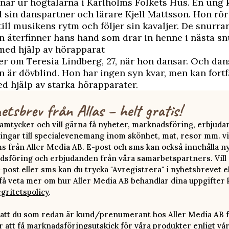
ar ur högtalarna i Karlholms Folkets Hus. En ung 
sin danspartner och lärare Kjell Mattsson. Hon rör
till musikens rytm och följer sin kavaljer. De snurrar
n återfinner hans hand som drar in henne i nästa sn
med hjälp av hörapparat
er om Teresia Lindberg, 27, när hon dansar. Och dan
on är dövblind. Hon har ingen syn kvar, men kan fort
ed hjälp av starka hörapparater.
etsbrev från Allas – helt gratis!
 samtycker och vill gärna få nyheter, marknadsföring, erbjud
ingar till specialevenemang inom skönhet, mat, resor mm. vi
ms från Aller Media AB. E-post och sms kan också innehålla n
sföring och erbjudanden från våra samarbetspartners. Vill d
-post eller sms kan du trycka "Avregistrera" i nyhetsbrevet e
 få veta mer om hur Aller Media AB behandlar dina uppgifter 
egritetspolicy
.
att du som redan är kund/prenumerant hos Aller Media AB f
att få marknadsföringsutskick för våra produkter enligt vå