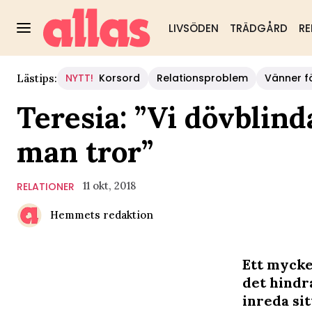
LIVSÖDEN
TRÄDGÅRD
RE
NYTT!
Korsord
Relationsproblem
Vänner fö
Lästips:
Teresia: ”Vi dövblin
man tror”
11 okt, 2018
RELATIONER
Hemmets redaktion
Ett mycke
det hindr
inreda si