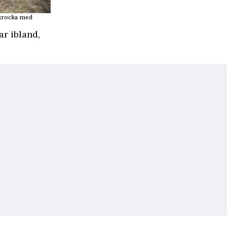
t krocka med
r ibland,