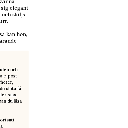
kvinna
 sig elegant
 och skiljs
urr.
sa kan hon,
farande
anden och
a e-post
yheter,
u sluta få
ller sms.
kan du läsa
ortsatt
ra