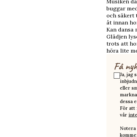
Musiken dån
buggar med 
och säkert 
åt innan ho
Kan dansa 
Glädjen lys
trots att h
höra lite m
Få nyh
Ja, jag
inbjudn
eller s
marknad
dessa e
För att
vår
int
Notera 
kommer 