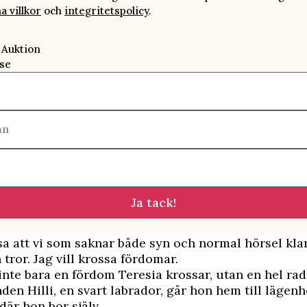
a villkor
och
integritetspolicy
.
 Auktion
se
mn
Ja tack!
visa att vi som saknar både syn och normal hörsel kl
tror. Jag vill krossa fördomar.
inte bara en fördom Teresia krossar, utan en hel rad
den Hilli, en svart labrador, går hon hem till lägenh
där hon bor själv.