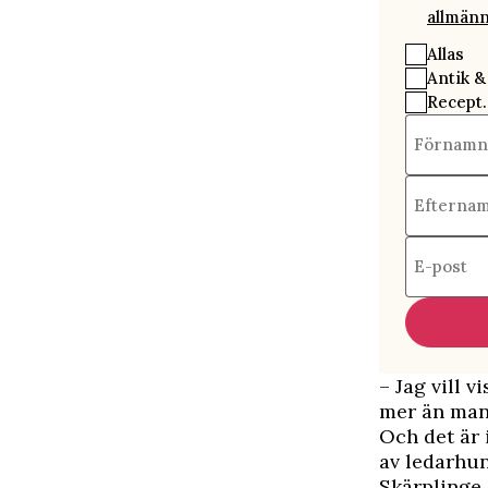
allmänn
Allas
Antik &
Recept.
Förnamn
Efterna
E-post
– Jag vill 
mer än man 
Och det är 
av ledarhun
Skärplinge 