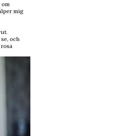
e om
jälper mig
ut.
 se, och
 rosa