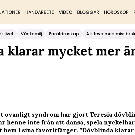
LATIONER
HANDARBETE
VIDEO
BLOGGAR
HOROSKOP
r livet
Vår familj
Föräldraskap
Att leva med missbru
da klarar mycket mer ä
t ovanligt syndrom har gjort Teresia dövbl
ar henne inte från att dansa, spela nyckelhar
tt hem i sina favoritfärger. ”Dövblinda klara