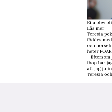
Eila blev bl
Läs mer
Teresia pek
föddes med
och hörseln
heter FOAR 
– Eftersom 
ihop har jag
att jag ju 
Teresia och