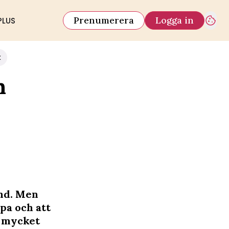
Prenumerera
Logga in
PLUS
k
n
ind. Men
pa och att
r mycket