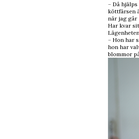
– Då hjälps 
köttfärsen 
när jag går 
Har kvar si
Lägenheten 
– Hon har s
hon har val
blommor på