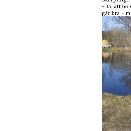
– Ja, att bo
går bra – me