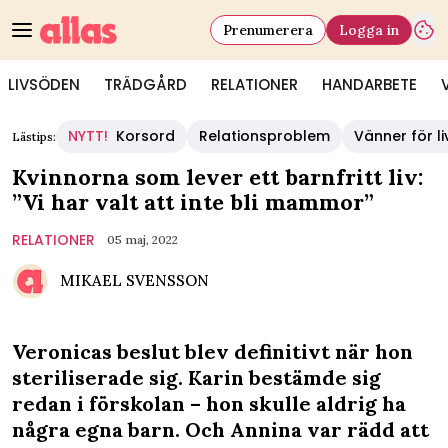
Prenumerera
Logga in
LIVSÖDEN
TRÄDGÅRD
RELATIONER
HANDARBETE
NYTT!
Korsord
Relationsproblem
Vänner för li
Lästips:
Kvinnorna som lever ett barnfritt liv:
”Vi har valt att inte bli mammor”
RELATIONER
05 maj, 2022
MIKAEL SVENSSON
Veronicas beslut blev definitivt när hon
steriliserade sig. Karin bestämde sig
redan i förskolan – hon skulle aldrig ha
några egna barn. Och Annina var rädd att