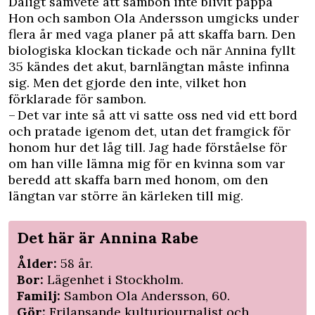
Dåligt samvete att sambon inte blivit pappa
Hon och sambon Ola Andersson umgicks under
flera år med vaga planer på att skaffa barn. Den
biologiska klockan tickade och när Annina fyllt
35 kändes det akut, barnlängtan måste infinna
sig. Men det gjorde den inte, vilket hon
förklarade för sambon.
– Det var inte så att vi satte oss ned vid ett bord
och pratade igenom det, utan det framgick för
honom hur det låg till. Jag hade förståelse för
om han ville lämna mig för en kvinna som var
beredd att skaffa barn med honom, om den
längtan var större än kärleken till mig.
Det här är Annina Rabe
Ålder:
58 år.
Bor:
Lägenhet i Stockholm.
Familj:
Sambon Ola Andersson, 60.
Gör:
Frilansande kulturjournalist och