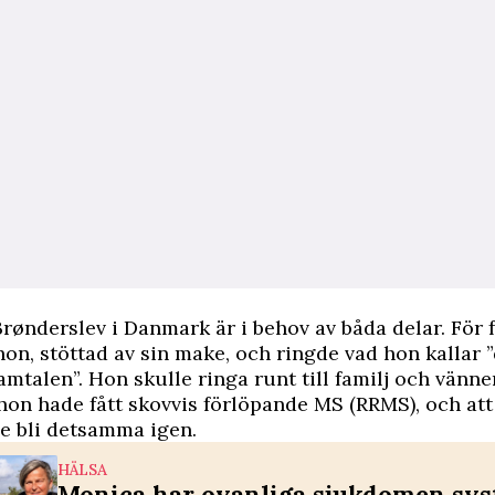
Brønderslev i Danmark är i behov av båda delar. För f
hon, stöttad av sin make, och ringde vad hon kallar 
amtalen”. Hon skulle ringa runt till familj och vänner
 hon hade fått skovvis förlöpande MS (RRMS), och att
le bli detsamma igen.
HÄLSA
Monica har ovanliga sjukdomen sys