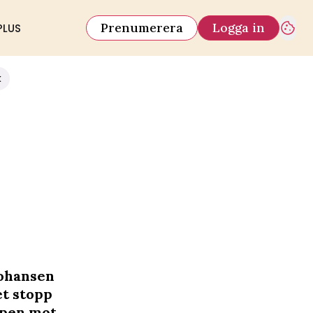
Prenumerera
Logga in
PLUS
k
ohansen
et stopp
mpen mot