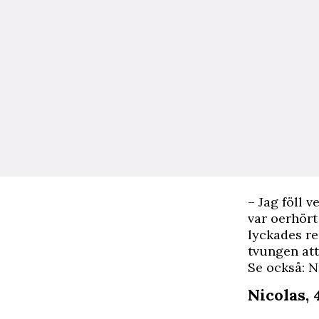
– Jag föll v
var oerhört
lyckades re
tvungen att
Se också: N
Nicolas, 