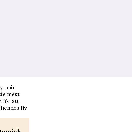
yra år
”de mest
 för att
 hennes liv
temisk