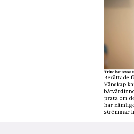
Trine har testat t
Berättade f
Vänskap ka
båtvärdinno
prata om de
har nämlig
strömmar i