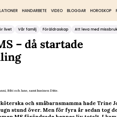
LATIONER
HANDARBETE
VIDEO
BLOGGAR
HOROSKOP
r livet
Vår familj
Föräldraskap
Att leva med missbru
MS – då startade
ling
anni, Bibi och Jane, samt kusinen Ditte.
sköterska och småbarnsmamma hade Trine J
 lugn stund över. Men för fyra år sedan tog d
omen MS förändrade hennes liv totalt. I ka