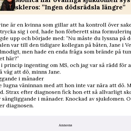
skleros: ”Ingen dödsrädsla längre”
ine är en kvinna som gillar att ha kontroll över sake
utrycka sig i ord, hade hon förberett sina formuleri
gde upp och började med: ”Nu måste du lyssna på de
len var till den tidigare kollegan på båten, Jane i V
ålmodigt, men hade en enda fråga som brände på tun
et här?”
e i princip ingenting om MS, och jag var så rädd för 
å väg att dö, minns Jane.
iggande i månader
 lugna väninnan med att hon inte var nära att dö. 
d. Strax efter diagnosen fick hon ett så allvarligt sk
ev sängliggande i månader. Knockad av sjukdomen. O
er diagnosen.
Annons