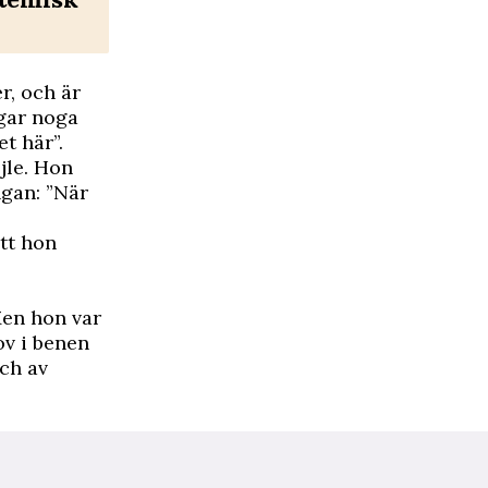
r, och är
ngar noga
t här”.
ejle. Hon
gan: ”När
att hon
Men hon var
ov i benen
ch av