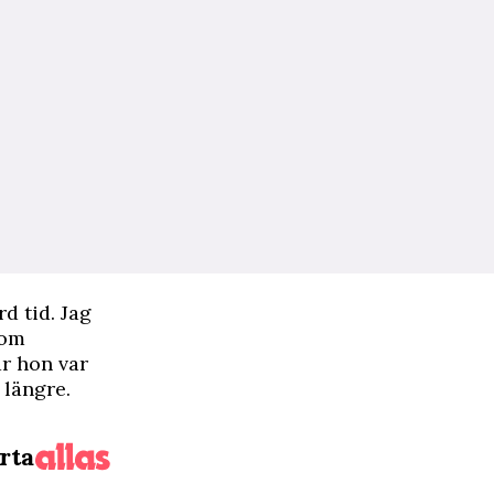
rd tid. Jag
gom
är hon var
 längre.
rta