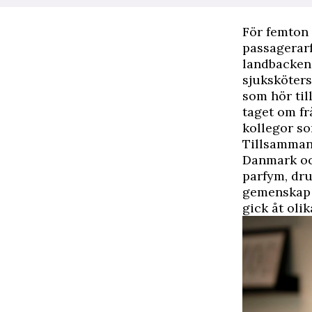
F
ör femton 
passagerarf
landbacken 
sjuksköters
som hör til
taget om fr
kollegor so
Tillsammans
Danmark och
parfym, dru
gemenskap s
gick åt olik