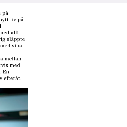
s på
ytt liv på
l
med allt
rig släppte
 med sina
na mellan
ervis med
. En
v efteråt