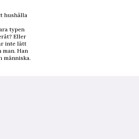
tt hushålla
vara typen
råt? Eller
r inte lätt
in man. Han
ch människa.