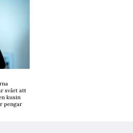
rna
r svårt att
en kusin
är pengar