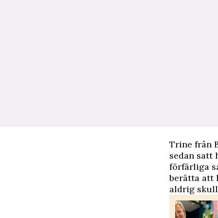
Trine från 
sedan satt 
förfärliga s
berätta att
aldrig skul