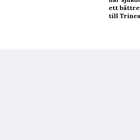
ett bättr
till Trin