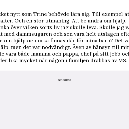
ket nytt som Trine behövde lära sig. Till exempel a
after. Och en stor utmaning: Att be andra om hjälp.
änka över vilken sorts liv jag skulle leva. Skulle jag 
t med dammsugaren och sen vara helt utslagen efte
be om hjälp och orka finnas där för mina barn? Det va
jälp, men det var nödvändigt. Även av hänsyn till m
te vara både mamma och pappa, chef på sitt jobb o
der lika mycket när någon i familjen drabbas av MS.
Annons