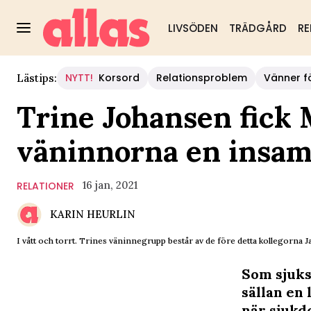
LIVSÖDEN
TRÄDGÅRD
RE
NYTT!
Korsord
Relationsproblem
Vänner fö
Lästips:
Trine Johansen fick 
väninnorna en insam
16 jan, 2021
RELATIONER
KARIN HEURLIN
I vått och torrt. Trines väninnegrupp består av de före detta kollegorna J
Som sjuk
sällan en
när sjukd