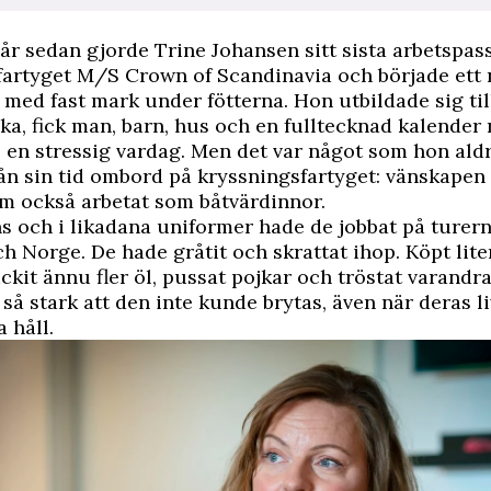
år sedan gjorde Trine Johansen sitt sista arbetspas
artyget M/S Crown of Scandinavia och började ett n
med fast mark under fötterna. Hon utbildade sig til
ka, fick man, barn, hus och en fulltecknad kalender 
l en stressig vardag. Men det var något som hon ald
ån sin tid ombord på kryssningsfartyget: vänskapen
m också arbetat som båtvärdinnor.
 och i likadana uniformer hade de jobbat på turer
 Norge. De hade gråtit och skrattat ihop. Köpt lit
ckit ännu fler öl, pussat pojkar och tröstat varandra
å stark att den inte kunde brytas, även när deras li
a håll.