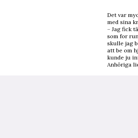
Det var myc
med sina kr
– Jag fick t
som for run
skulle jag 
att be om h
kunde ju in
Anhöriga li