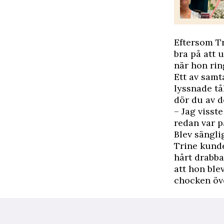
Eftersom Tr
bra på att 
när hon rin
Ett av samta
lyssnade t
dör du av d
– Jag visst
redan var p
Blev sängl
Trine kunde
hårt drabba
att hon bl
chocken öv