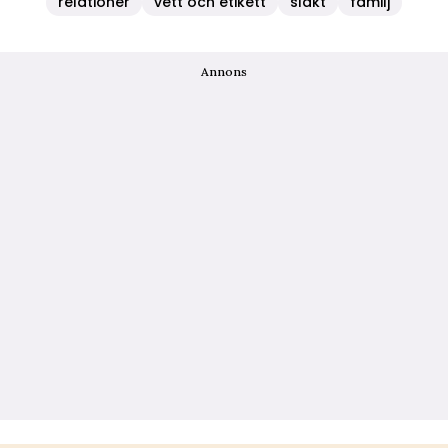
relationer
vett och etikett
släkt
familj
Annons