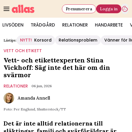
Prenumerera
Logga in
LIVSÖDEN
TRÄDGÅRD
RELATIONER
HANDARBETE
NYTT!
Korsord
Relationsproblem
Vänner för li
Lästips:
VETT OCH ETIKETT
Vett- och etikettexperten Stina
Vickhoff: Säg inte det här om din
svärmor
RELATIONER
06 jun, 2026
Amanda Annell
Foto: Per Englund, Shutterstock/TT
Det är inte alltid relationerna till
släktingar, familj och svärföräldrar är