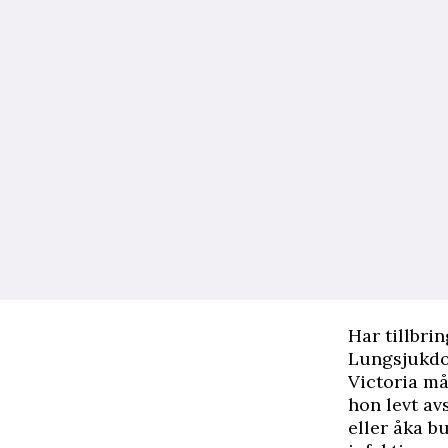
Har tillbrin
Lungsjukdo
Victoria mås
hon levt av
eller åka b