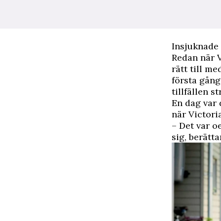
Insjuknade
Redan när V
rätt till m
första gång
tillfällen s
En dag var d
när Victori
– Det var o
sig, berätt