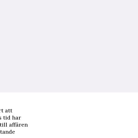
t att
s tid har
ill affären
otande