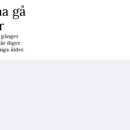
na gå
r
a gånger
är diger
nga ålder.