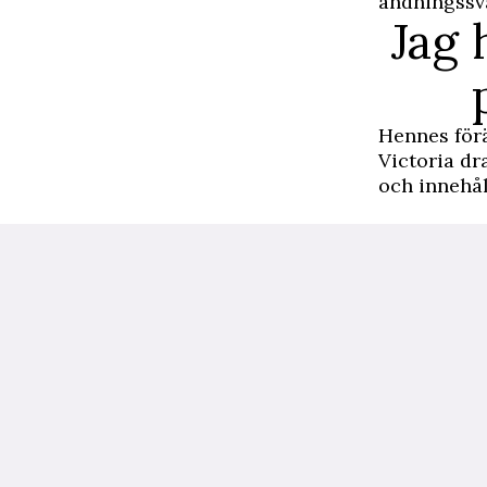
andningssv
Jag 
Hennes förä
Victoria dr
och innehål