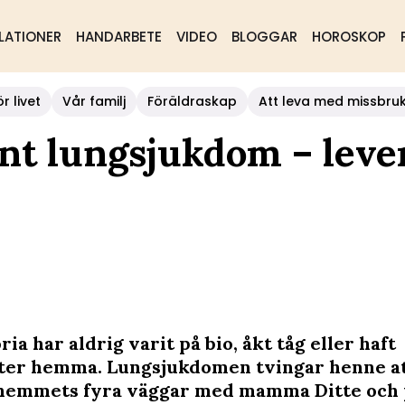
LATIONER
HANDARBETE
VIDEO
BLOGGAR
HOROSKOP
r livet
Vår familj
Föräldraskap
Att leva med missbru
synt lungsjukdom – leve
oria har aldrig varit på bio, åkt tåg eller haft
er hemma. Lungsjukdomen tvingar henne at
 hemmets fyra väggar med mamma Ditte och