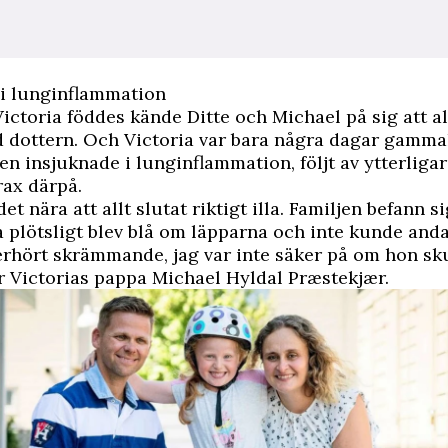
 i lunginflammation
ictoria föddes kände Ditte och Michael på sig att al
ed dottern. Och Victoria var bara några dagar gamma
en insjuknade i lunginflammation, följt av ytterliga
trax därpå.
et nära att allt slutat riktigt illa. Familjen befann 
a plötsligt blev blå om läpparna och inte kunde anda
erhört skrämmande, jag var inte säker på om hon sku
ar Victorias pappa Michael Hyldal Præstekjær.