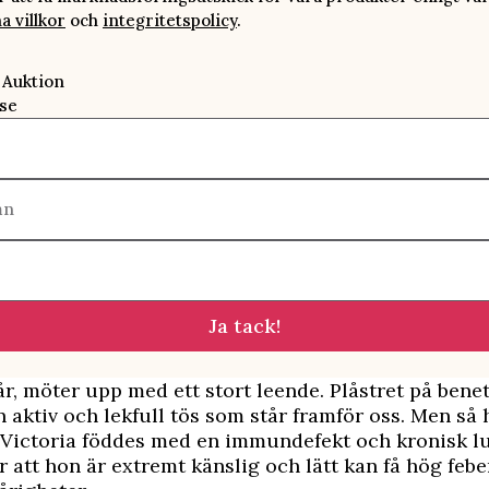
a villkor
och
integritetspolicy
.
 Auktion
se
mn
Ja tack!
 år, möter upp med ett stort leende. Plåstret på bene
en aktiv och lekfull tös som står framför oss. Men så 
t. Victoria föddes med en immundefekt och kronisk
 att hon är extremt känslig och lätt kan få hög febe