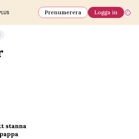
Prenumerera
Logga in
PLUS
k
r
t stanna
 pappa