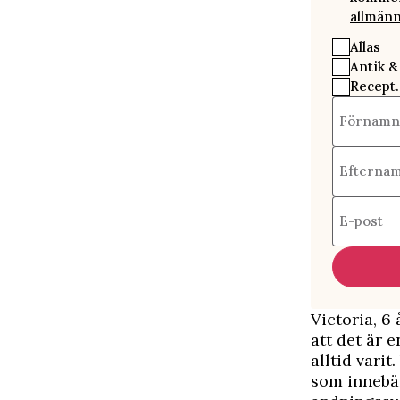
allmänn
Allas
Antik &
Recept.
Förnamn
Efterna
E-post
Victoria, 6
att det är 
alltid vari
som innebär