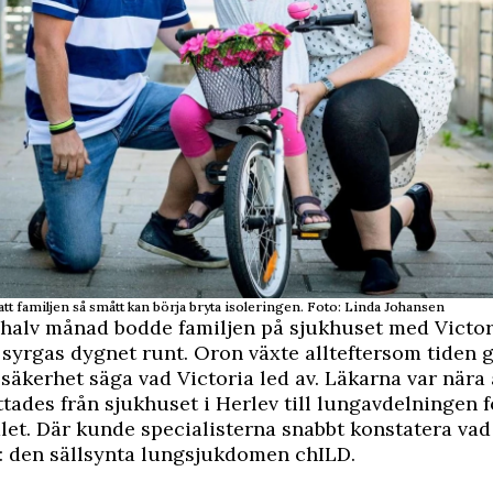
att familjen så smått kan börja bryta isoleringen. Foto: Linda Johansen
 halv månad bodde familjen på sjukhuset med Victo
syrgas dygnet runt. Oron växte allteftersom tiden g
äkerhet säga vad Victoria led av. Läkarna var nära 
ttades från sjukhuset i Herlev till lungavdelningen 
let. Där kunde specialisterna snabbt konstatera vad
: den sällsynta lungsjukdomen chILD.