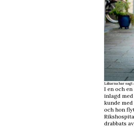
Läkarna har sagt 
I en och en
inlagd med 
kunde med s
och hon fly
Rikshospita
drabbats av