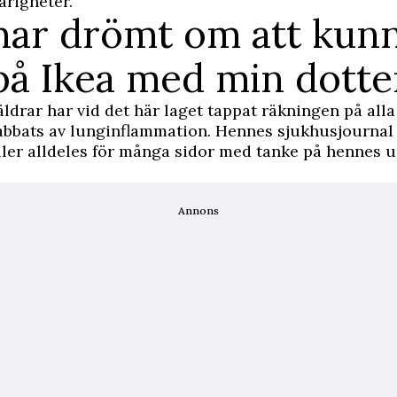
årigheter.
har drömt om att kun
på Ikea med min dotte
ldrar har vid det här laget tappat räkningen på all
abbats av lunginflammation. Hennes sjukhusjournal 
ler alldeles för många sidor med tanke på hennes u
Annons