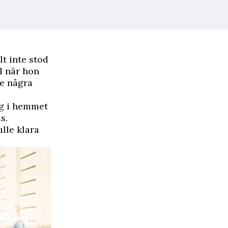
lt inte stod
l när hon
re några
sig i hemmet
s.
lle klara