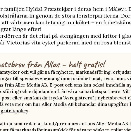
er familjen Hyldal Præstekjær i deras hem i Måløv i
lstrålarna in genom de stora fönsterpartierna. Dör
 att vårbrisen kan leta sig in i köket – en frihetskä
gtat länge efter!
erdörren är det ritat på stengången med kritor i gla
står Victorias vita cykel parkerad med en rosa bloms
etsbrev från Allas – helt gratis!
 samtycker och vill gärna få nyheter, marknadsföring, erbjud
ingar till specialevenemang inom skönhet, mat, resor mm. vi
ms från Aller Media AB. E-post och sms kan också innehålla n
sföring och erbjudanden från våra samarbetspartners. Vill d
-post eller sms kan du trycka "Avregistrera" i nyhetsbrevet e
 få veta mer om hur Aller Media AB behandlar dina uppgifter 
egritetspolicy
.
att du som redan är kund/prenumerant hos Aller Media AB f
att få marknadsföringsutskick för våra produkter enligt vå