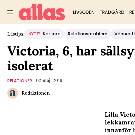
LIVSÖDEN
TRÄDGÅRD
RE
NYTT!
Korsord
Relationsproblem
Vänner fö
Lästips:
Victoria, 6, har säll
isolerat
02 maj, 2019
RELATIONER
Redaktionen
Lilla Vict
lekkamrat
innanför