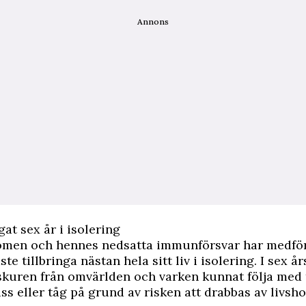
Annons
gat sex år i isolering
men och hennes nedsatta immunförsvar har medför
te tillbringa nästan hela sitt liv i isolering. I sex år
skuren från omvärlden och varken kunnat följa med t
uss eller tåg på grund av risken att drabbas av livsh