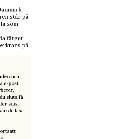
 Danmark
ren står på
nsla som
da färger
terkrans på
anden och
a e-post
yheter,
u sluta få
ller sms.
kan du läsa
ortsatt
ra