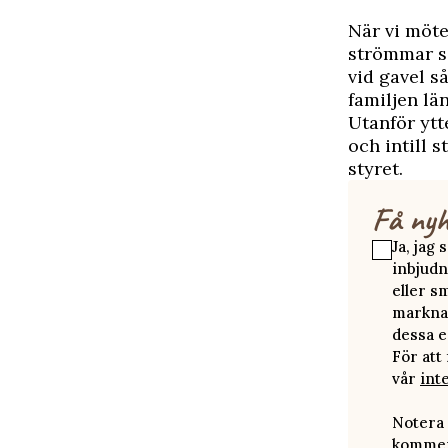
N
är vi möt
strömmar so
vid gavel så
familjen län
Utanför ytt
och intill 
styret.
Få nyh
Ja, jag
inbjudn
eller s
marknad
dessa e
För att
vår
int
Notera 
kommer 