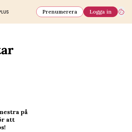
Prenumerera
Logga in
PLUS
tar
emestra på
r att
s!