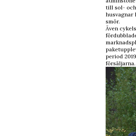
åtminstone 
till sol- o
husvagnar h
smör.
Även cykels
fördubblade
marknadspla
paketupple
period 201
försäljarna.