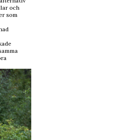
alternativ
ilar och
jer som
ånad
okade
d samma
ora