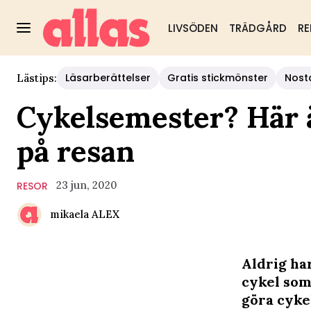
LIVSÖDEN
TRÄDGÅRD
RE
Läsarberättelser
Gratis stickmönster
Nost
Lästips:
Cykelsemester? Här ä
på resan
23 jun, 2020
RESOR
mikaela ALEX
Aldrig ha
cykel som
göra cykel