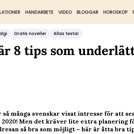
LATIONER
HANDARBETE
VIDEO
BLOGGAR
HOROSKOP
algi
Gratis noveller
Allas testar
r 8 tips som underlät
r så många svenskar visat intresse för att s
 2020! Men det kräver lite extra planering fö
resan så bra som möjligt – här är åtta bra tip