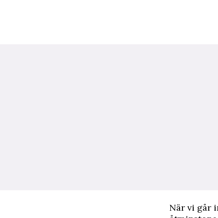
N
är vi går