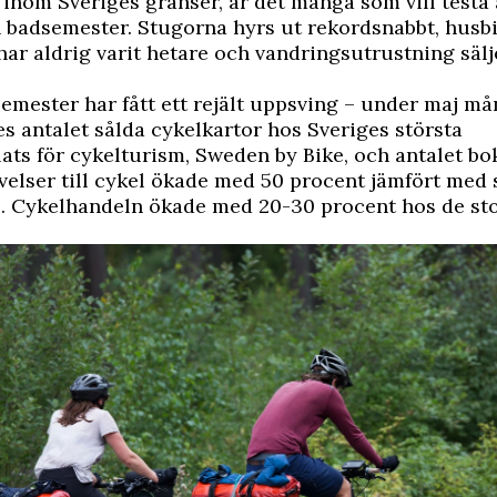
inom Sveriges gränser, är det många som vill testa 
ch badsemester. Stugorna hyrs ut rekordsnabbt, husb
ar aldrig varit hetare och vandringsutrustning säl
emester har fått ett rejält uppsving – under maj m
s antalet sålda cykelkartor hos Sveriges största
ts för cykelturism, Sweden by Bike, och antalet b
velser till cykel ökade med 50 procent jämfört me
9. Cykelhandeln ökade med 20-30 procent hos de st