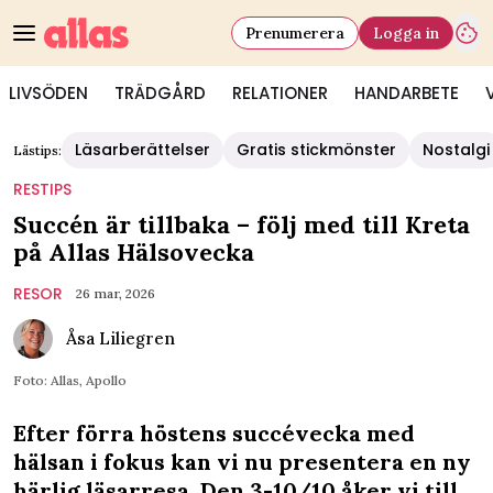
Prenumerera
Logga in
LIVSÖDEN
TRÄDGÅRD
RELATIONER
HANDARBETE
Läsarberättelser
Gratis stickmönster
Nostalgi
Lästips:
RESTIPS
Succén är tillbaka – följ med till Kreta
på Allas Hälsovecka
RESOR
26 mar, 2026
Åsa Liliegren
Foto: Allas, Apollo
Efter förra höstens succévecka med
hälsan i fokus kan vi nu presentera en ny
härlig läsarresa. Den 3-10/10 åker vi till