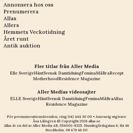
Annonsera hos oss
Prenumerera
Allas
Allers
Hemmets Veckotidning
Året runt
Antik auktion
Fler titlar från Aller Media
Elle Sverige
Hänt
Svensk Damtidning
Femina
MåBra
Recept
Motherhood
Residence Magazine
Aller Medias videosajter
ELLE Sverige
Hänt
Svensk Damtidning
Femina
MåBra
Allas
Residence Magazine
För prenumerationsärenden, ring
042 444 30 00
• Ansvarig utgivare
Åsa Liliegren © Copyright
2026
allas.se
Allas är en del av
Aller Media AB, 556002-8325
. Humlegårdsgatan 6, 114 46
Stockholm.
08 679 46 00