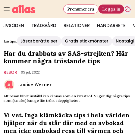
Prenumerera
Logga in
LIVSÖDEN
TRÄDGÅRD
RELATIONER
HANDARBETE
Läsarberättelser
Gratis stickmönster
Nostalgi
Lästips:
Har du drabbats av SAS-strejken? Här
kommer några tröstande tips
RESOR
05 jul, 2022
Louise Werner
Att resan blivit inställd kan kännas som en katastrof. Vi ger dig några tips
som (kanske) kan ge lite tröst i deppigheten.
Vi vet. Inga klämkäcka tips i hela världen
hjälper när du står där med en avbokad
men icke ombokad resa till värmen och