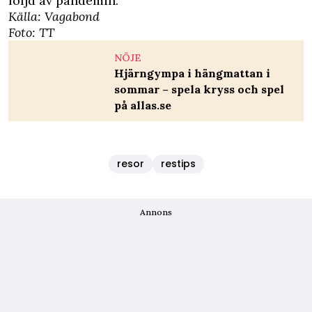
följd av pandemin.
Källa:
Vagabond
Foto: TT
NÖJE
Hjärngympa i hängmattan i
sommar – spela kryss och spel
på allas.se
resor
restips
Annons