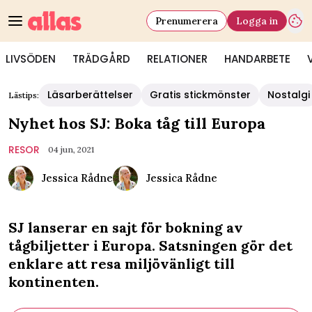
Prenumerera
Logga in
LIVSÖDEN
TRÄDGÅRD
RELATIONER
HANDARBETE
Läsarberättelser
Gratis stickmönster
Nostalgi
Lästips:
Nyhet hos SJ: Boka tåg till Europa
RESOR
04 jun, 2021
Jessica Rådne
Jessica Rådne
SJ lanserar en sajt för bokning av
tågbiljetter i Europa. Satsningen gör det
enklare att resa miljövänligt till
kontinenten.