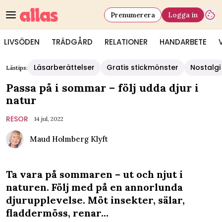
Prenumerera
Logga in
LIVSÖDEN
TRÄDGÅRD
RELATIONER
HANDARBETE
Läsarberättelser
Gratis stickmönster
Nostalgi
Lästips:
Passa på i sommar – följ udda djur i
natur
RESOR
14 jul, 2022
Maud Holmberg Klyft
Ta vara på sommaren – ut och njut i
naturen. Följ med på en annorlunda
djurupplevelse. Möt insekter, sälar,
fladdermöss, renar…