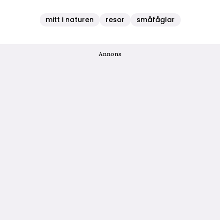
mitt i naturen
resor
småfåglar
Annons