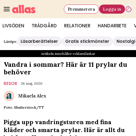
Prenumerera
Logga in
LIVSÖDEN
TRÄDGÅRD
RELATIONER
HANDARBETE
Läsarberättelser
Gratis stickmönster
Nostalgi
Lästips:
Artikeln innehåller reklamlänkar
Vandra i sommar? Här är 11 prylar du
behöver
RESOR
26 maj, 2020
Mikaela Alex
Foto: Shutterstock/TT
Pigga upp vandringsturen med fina
kläder och smarta prylar. Här är allt du