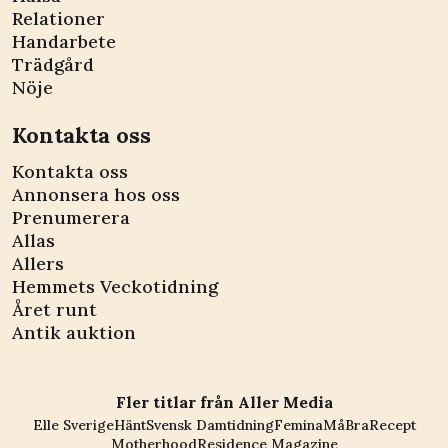
Relationer
Handarbete
Trädgård
Nöje
Kontakta oss
Kontakta oss
Annonsera hos oss
Prenumerera
Allas
Allers
Hemmets Veckotidning
Året runt
Antik auktion
Fler titlar från Aller Media
Elle Sverige
Hänt
Svensk Damtidning
Femina
MåBra
Recept
Motherhood
Residence Magazine