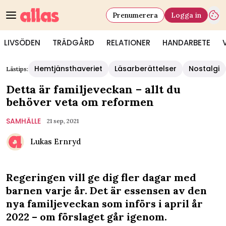
Prenumerera
Logga in
LIVSÖDEN
TRÄDGÅRD
RELATIONER
HANDARBETE
Hemtjänsthaveriet
Läsarberättelser
Nostalgi
Lästips:
Detta är familjeveckan – allt du
behöver veta om reformen
SAMHÄLLE
21 sep, 2021
Lukas Ernryd
Regeringen vill ge dig fler dagar med
barnen varje år. Det är essensen av den
nya familjeveckan som införs i april år
2022 – om förslaget går igenom.