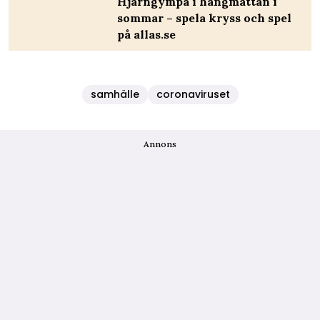
Hjärngympa i hängmattan i
sommar – spela kryss och spel
på allas.se
samhälle
coronaviruset
Annons