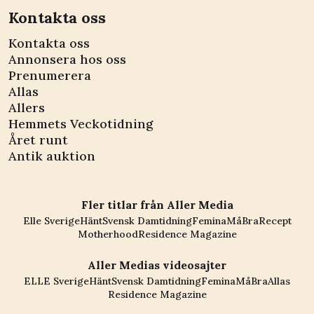
Kontakta oss
Kontakta oss
Annonsera hos oss
Prenumerera
Allas
Allers
Hemmets Veckotidning
Året runt
Antik auktion
Fler titlar från Aller Media
Elle Sverige
Hänt
Svensk Damtidning
Femina
MåBra
Recept
Motherhood
Residence Magazine
Aller Medias videosajter
ELLE Sverige
Hänt
Svensk Damtidning
Femina
MåBra
Allas
Residence Magazine