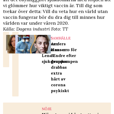
vi glömmer hur viktigt vaccin är. Till dig som
tvekar över detta: Vill du veta hur en värld utan
vaccin fungerar bör du dra dig till minnes hur
världen var under våren 2020.
Källa:
Dagens industri
Foto: TT
NÖJE
SAMHÄLLE
Dottern
Anders
Rosannas oro för
Hansen:
Lena Endre efter
3
sjukdomskampen
grupper
drabbas
extra
hårt av
corona
psykiskt
NÖJE