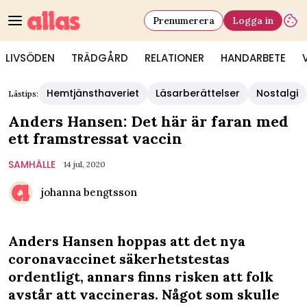
Prenumerera
Logga in
LIVSÖDEN
TRÄDGÅRD
RELATIONER
HANDARBETE
Hemtjänsthaveriet
Läsarberättelser
Nostalgi
Lästips:
Anders Hansen: Det här är faran med
ett framstressat vaccin
SAMHÄLLE
14 jul, 2020
johanna bengtsson
Anders Hansen hoppas att det nya
coronavaccinet säkerhetstestas
ordentligt, annars finns risken att folk
avstår att vaccineras. Något som skulle