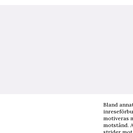
Bland annat
inreseförbu
motiveras m
motstånd. 
strider mot