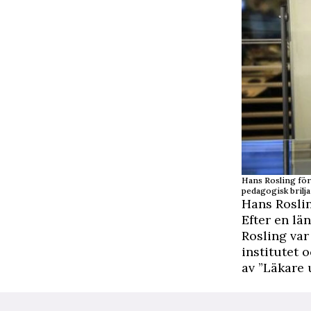
Hans Rosling för
pedagogisk brilja
Hans Roslin
Efter en lä
Rosling var
institutet 
av ”Läkare 