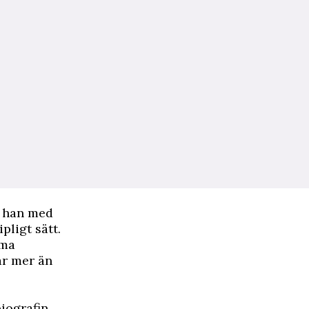
r han med
ligt sätt.
mma
ar mer än
iografin