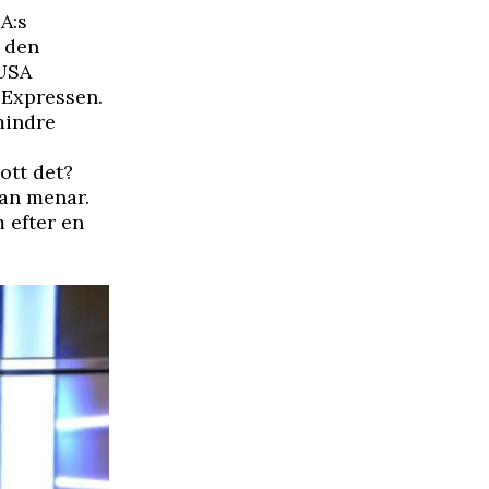
A:s
n den
 USA
r
Expressen
.
mindre
ott det?
han menar.
m
efter en