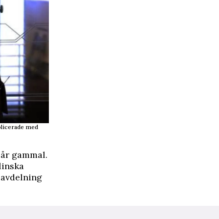
mplicerade med
år gammal.
linska
k avdelning