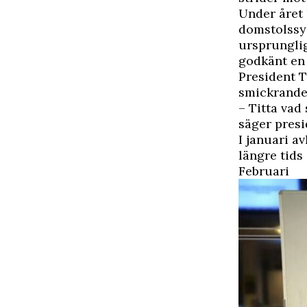
Under året 
domstolssys
ursprungli
godkänt en 
President T
smickrande
– Titta vad
säger presi
I januari a
längre tids
Februari