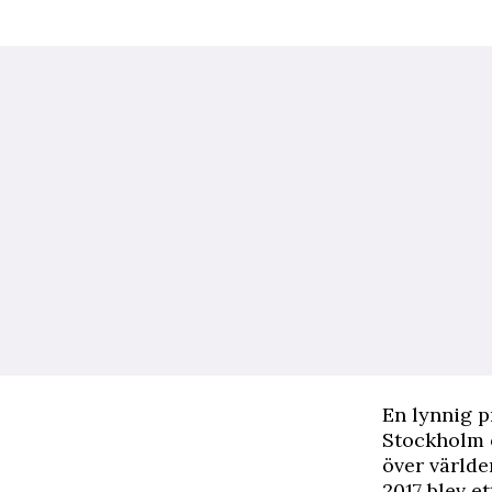
En lynnig p
Stockholm 
över världe
2017 blev et