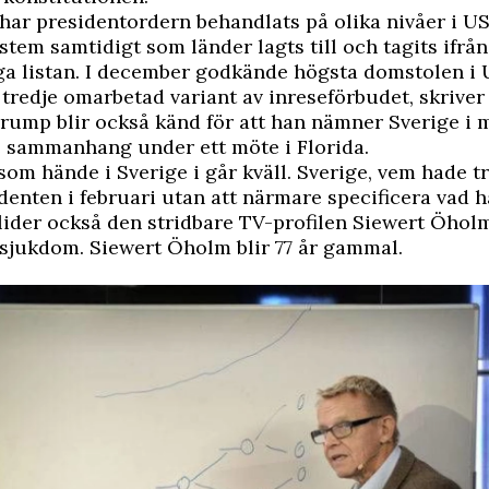
har presidentordern behandlats på olika nivåer i US
tem samtidigt som länder lagts till och tagits ifrå
ga listan. I december godkände högsta domstolen i
tredje omarbetad variant av inreseförbudet, skrive
rump blir också känd för att han nämner Sverige i 
 sammanhang under ett möte i Florida.
 som hände i Sverige i går kväll. Sverige, vem hade tr
denten i februari utan att närmare specificera vad 
vlider också den stridbare TV-profilen
Siewert Öhol
 sjukdom. Siewert Öholm blir 77 år gammal.