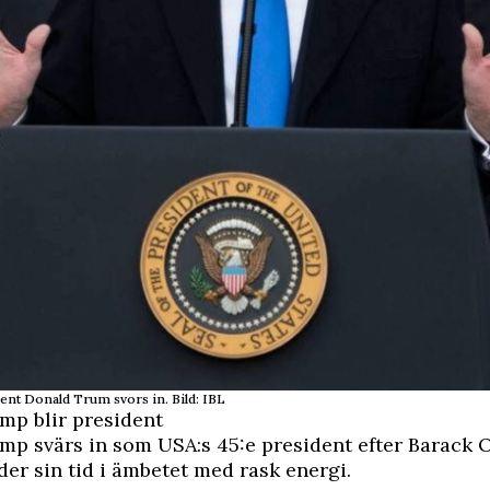
dent Donald Trum svors in. Bild: IBL
mp blir president
mp svärs in som USA:s 45:e president efter Barack 
er sin tid i ämbetet med rask energi.