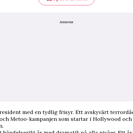
Annons
resident med en tydlig frisyr. Ett avskyvärt terrordå
och Metoo-kampanjen som startar i Hollywood och 
n.
t händelserikt år med dramatik på alla nivåer. Ett år 