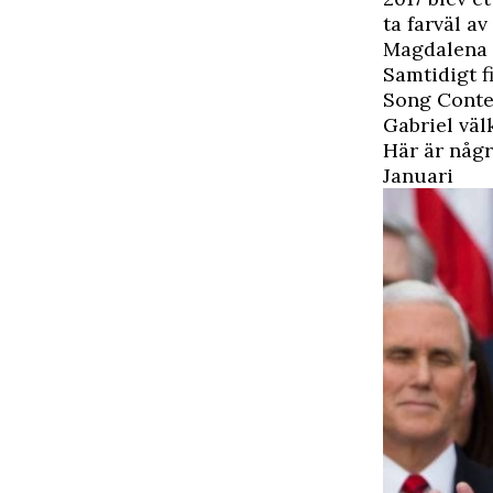
ta farväl a
Magdalena 
Samtidigt f
Song Contes
Gabriel väl
Här är någr
Januari