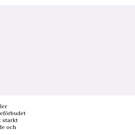
ler
seförbudet
 starkt
de och