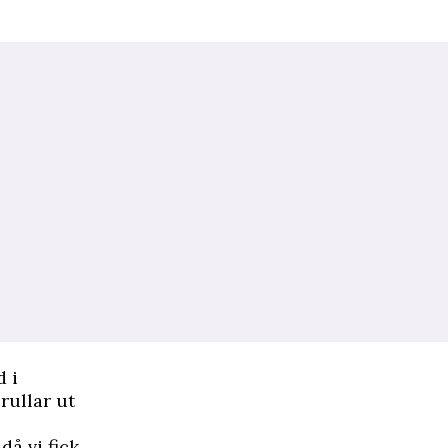
d i
rullar ut
då vi fick