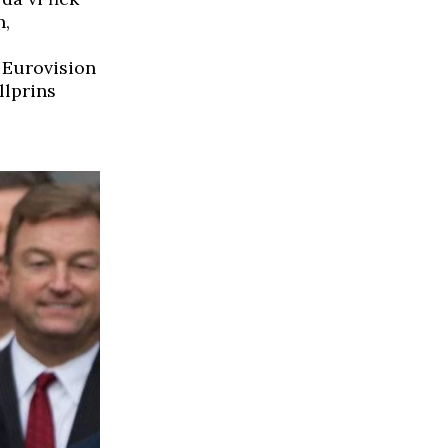
n,
i Eurovision
llprins