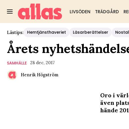
LIVSÖDEN
TRÄDGÅRD
RE
Hemtjänsthaveriet
Läsarberättelser
Nostal
Lästips:
Årets nyhetshändels
28 dec, 2017
SAMHÄLLE
Henrik Högström
Oro i vär
även plat
hände 201