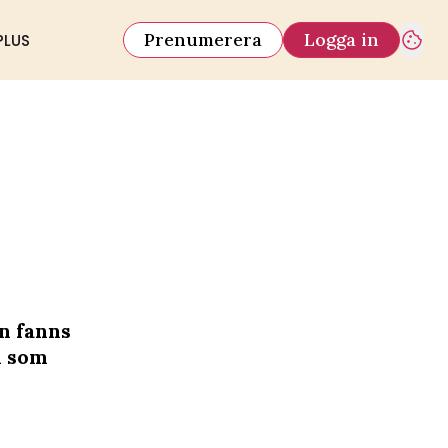
Prenumerera
Logga in
PLUS
n fanns
d som