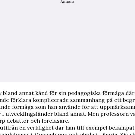
Annons
v bland annat känd för sin pedagogiska förmåga dä
unde förklara komplicerade sammanhang på ett begrip
dande förmåga som han använde för att uppmärksa
i utvecklingsländer bland annat. Men professorn v
rp debattör och föreläsare.
utifrån en verklighet där han till exempel bekämpat
sjukdomar i Mocambique och ebola i Liberia. Självb