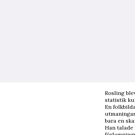
Rosling ble
statistik k
En folkbil
utmaningar 
bara en ska
Han talade 
förlamnings