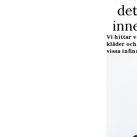
det
inn
Vi hittar v
kläder och
vissa infi