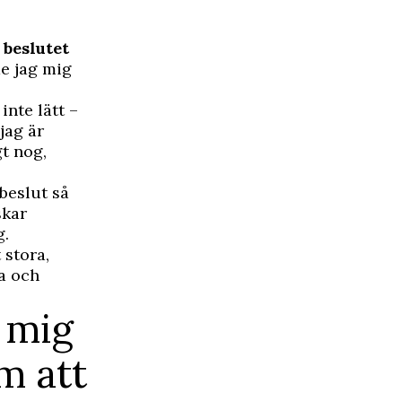
 beslutet
de jag mig
inte lätt –
jag är
gt nog,
 beslut så
skar
g.
 stora,
pa och
a mig
m att