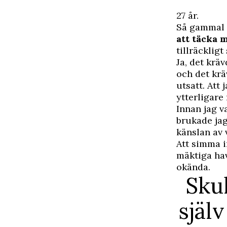
27 år.
Så gammal v
att täcka m
tillräckligt
Ja, det kräv
och det kräv
utsatt. Att 
ytterligare
Innan jag va
brukade ja
känslan av
Att simma in
mäktiga hav
okända.
Skul
själ