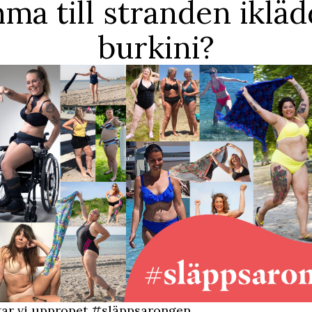
ma till stranden ikläd
burkini?
rtar vi uppropet #släppsarongen