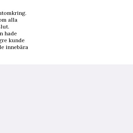
untomkring.
om alla
lut.
an hade
ngre kunde
lle innebära