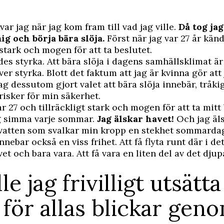
ar jag när jag kom fram till vad jag ville.
Då tog jag
ig och börja bära slöja.
Först när jag var 27 år kän
 stark och mogen för att ta beslutet.
des styrka. Att bära slöja i dagens samhällsklimat är 
er styrka. Blott det faktum att jag är kvinna gör att 
jag dessutom gjort valet att bära slöja innebär, tråki
 risker för min säkerhet.
r 27 och tillräckligt stark och mogen för att ta mitt
g simma varje sommar.
Jag älskar havet!
Och jag äl
 vatten som svalkar min kropp en stekhet sommarda
nebar också en viss frihet. Att få flyta runt där i det
et och bara vara. Att få vara en liten del av det dju
le jag frivilligt utsätt
v för allas blickar geno