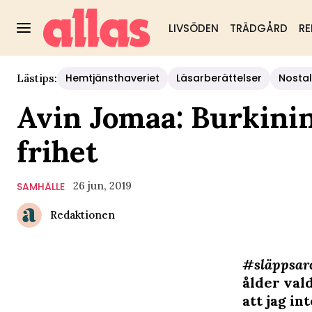
LIVSÖDEN
TRÄDGÅRD
RE
Hemtjänsthaveriet
Läsarberättelser
Nostal
Lästips:
Avin Jomaa: Burkinin
frihet
26 jun, 2019
SAMHÄLLE
Redaktionen
#släppsar
ålder vald
att jag in