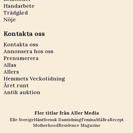
Handarbete
Trädgård
Nöje
Kontakta oss
Kontakta oss
Annonsera hos oss
Prenumerera
Allas
Allers
Hemmets Veckotidning
Året runt
Antik auktion
Fler titlar från Aller Media
Elle Sverige
Hänt
Svensk Damtidning
Femina
MåBra
Recept
Motherhood
Residence Magazine