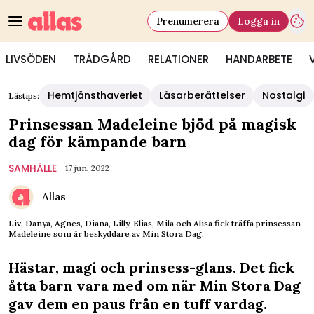
Prenumerera
Logga in
LIVSÖDEN
TRÄDGÅRD
RELATIONER
HANDARBETE
Hemtjänsthaveriet
Läsarberättelser
Nostalgi
Lästips:
Prinsessan Madeleine bjöd på magisk
dag för kämpande barn
SAMHÄLLE
17 jun, 2022
Allas
Liv, Danya, Agnes, Diana, Lilly, Elias, Mila och Alisa fick träffa prinsessan
Madeleine som är beskyddare av Min Stora Dag.
Hästar, magi och prinsess-glans. Det fick
åtta barn vara med om när Min Stora Dag
gav dem en paus från en tuff vardag.