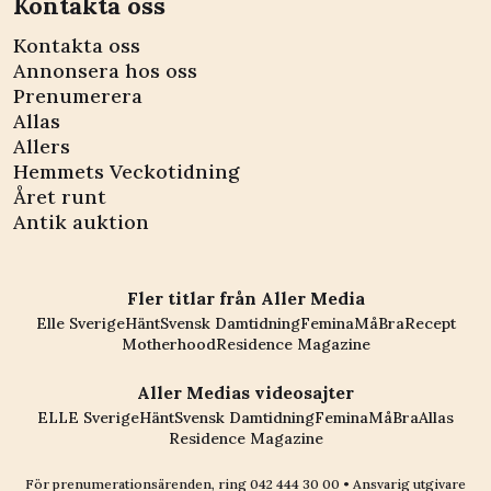
Kontakta oss
Kontakta oss
Annonsera hos oss
Prenumerera
Allas
Allers
Hemmets Veckotidning
Året runt
Antik auktion
Fler titlar från Aller Media
Elle Sverige
Hänt
Svensk Damtidning
Femina
MåBra
Recept
Motherhood
Residence Magazine
Aller Medias videosajter
ELLE Sverige
Hänt
Svensk Damtidning
Femina
MåBra
Allas
Residence Magazine
För prenumerationsärenden, ring
042 444 30 00
• Ansvarig utgivare