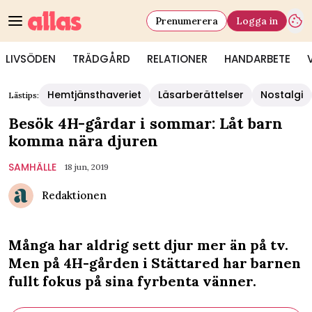
Prenumerera
Logga in
LIVSÖDEN
TRÄDGÅRD
RELATIONER
HANDARBETE
Hemtjänsthaveriet
Läsarberättelser
Nostalgi
Lästips:
Besök 4H-gårdar i sommar: Låt barn
komma nära djuren
SAMHÄLLE
18 jun, 2019
Redaktionen
Många har aldrig sett djur mer än på tv.
Men på 4H-gården i Stättared har barnen
fullt fokus på sina fyrbenta vänner.