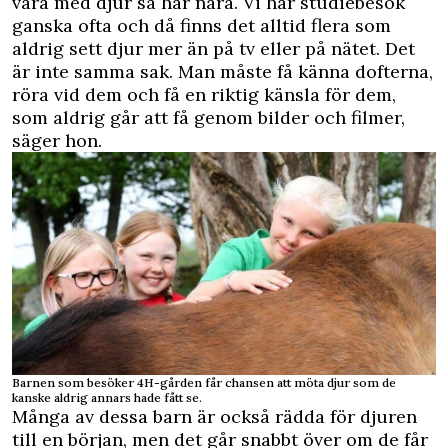
vara med djur så här nära. Vi har studiebesök
ganska ofta och då finns det alltid flera som
aldrig sett djur mer än på tv eller på nätet. Det
är inte samma sak. Man måste få känna dofterna,
röra vid dem och få en riktig känsla för dem,
som aldrig går att få genom bilder och filmer,
säger hon.
Barnen som besöker 4H-gården får chansen att möta djur som de
kanske aldrig annars hade fått se.
Många av dessa barn är också rädda för djuren
till en början, men det går snabbt över om de får