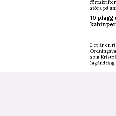
föreskrifter
störa på an
10 plagg 
kabinper
Det är en r
Ordningsvak
som Kristof
lagändring 