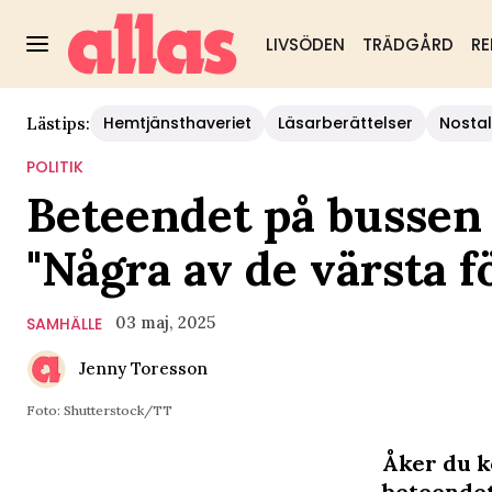
LIVSÖDEN
TRÄDGÅRD
RE
Hemtjänsthaveriet
Läsarberättelser
Nostal
Lästips:
POLITIK
Beteendet på bussen 
"Några av de värsta f
03 maj, 2025
SAMHÄLLE
Jenny Toresson
Foto: Shutterstock/TT
Åker du k
beteendet 