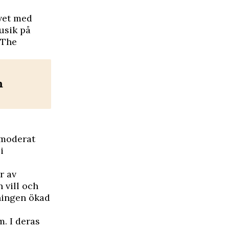
rvet med
usik på
 The
m
 moderat
i
r av
 vill och
gningen ökad
m. I deras