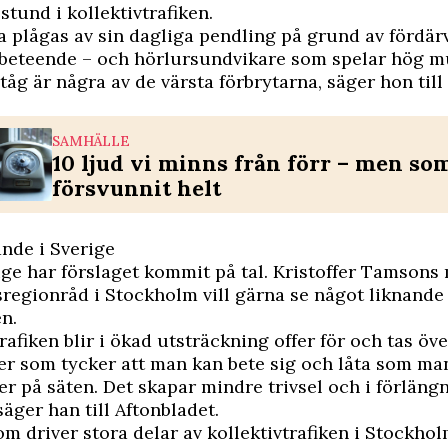
 stund i kollektivtrafiken.
 plågas av sin dagliga pendling på grund av fördä
 beteende – och hörlursundvikare som spelar hög m
tåg är några av de värsta förbrytarna, säger hon till
SAMHÄLLE
10 ljud vi minns från förr – men so
försvunnit helt
ande i Sverige
ige har förslaget kommit på tal. Kristoffer Tamsons
regionråd i Stockholm vill gärna se något liknande 
n.
rafiken blir i ökad utsträckning offer för och tas öve
ter som tycker att man kan bete sig och låta som man
ter på säten. Det skapar mindre trivsel och i förlän
säger han till Aftonbladet.
om driver stora delar av kollektivtrafiken i Stockhol