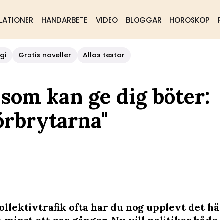
LATIONER
HANDARBETE
VIDEO
BLOGGAR
HOROSKOP
gi
Gratis noveller
Allas testar
som kan ge dig böter:
örbrytarna"
ollektivtrafik ofta har du nog upplevt det hä
minst ett par gånger. Nu vill politiker både