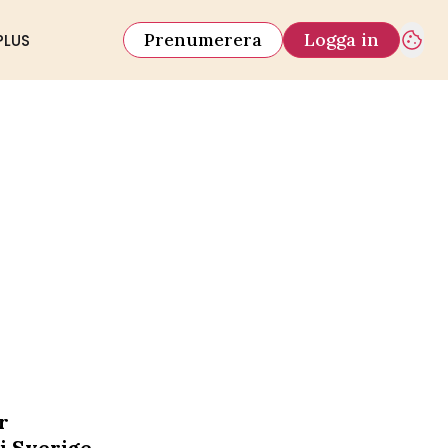
Prenumerera
Logga in
PLUS
r
 i Sverige