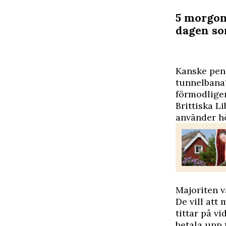
5 morgon
dagen so
K
anske pend
tunnelbana?
förmodligen
Brittiska L
använder hö
Majoriten v
De vill att
tittar på v
betala upp 