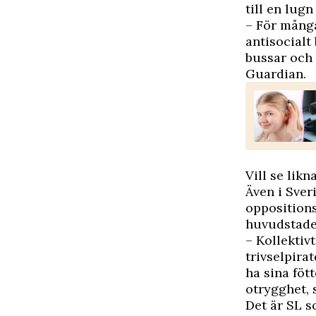
till en lugn
– För många
antisocialt
bussar och 
Guardian.
Vill se likn
Även i Sver
oppositions
huvudstade
– Kollektivt
trivselpira
ha sina föt
otrygghet, 
Det är SL s