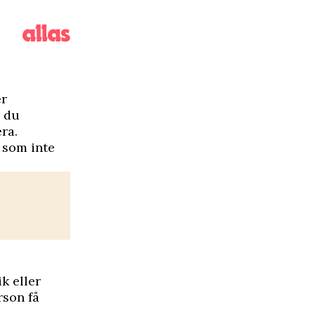
er
r du
ra.
 som inte
k eller
rson få