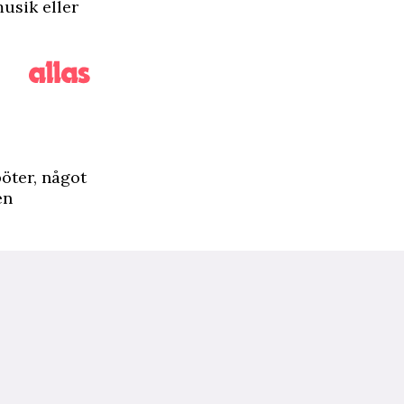
musik eller
böter, något
en