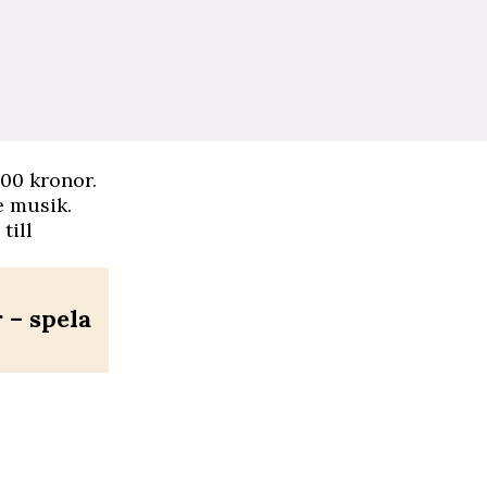
000 kronor.
e musik.
till
– spela