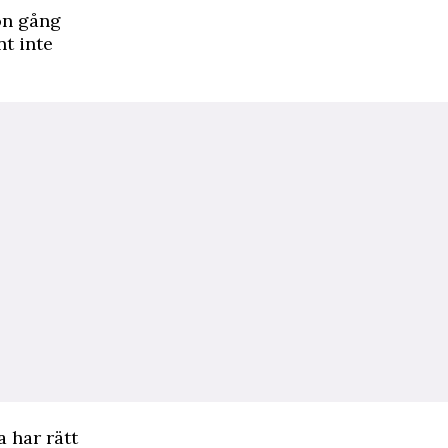
on gång
nt inte
a har rätt