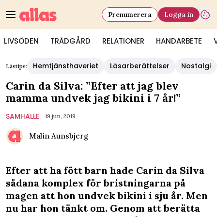
Prenumerera
Logga in
LIVSÖDEN
TRÄDGÅRD
RELATIONER
HANDARBETE
Hemtjänsthaveriet
Läsarberättelser
Nostalgi
Lästips:
Carin da Silva: ”Efter att jag blev
mamma undvek jag bikini i 7 år!”
SAMHÄLLE
19 jun, 2019
Malin Aunsbjerg
Efter att ha fött barn hade Carin da Silva
sådana komplex för bristningarna på
magen att hon undvek bikini i sju år. Men
nu har hon tänkt om. Genom att berätta