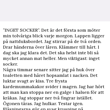
”INGET SOCKER”. Det är det första som möter
min tolvåriga blick varje morgon. Lappen ligger
på nattduksbordet. Jag stirrar på de två orden.
Drar händerna över låren. Klämmer till hårt. I
dag ska jag klara det. Det ska helst inte bli så
mycket annan mat heller. Men viktigast: inget
socker.
Några timmar senare sitter jag på huk över
toaletten med håret hopsamlat i nacken. Det
luktar svagt av kiss. Tre frysta
kardemummakakor svider i magen. Jag har hört
att man kan stoppa ner en galge i halsen för att
kräkas. Jag stoppar ner två fingrar istället.
Ögonen tåras. Jag hulkar. Testar igen.
Flåsningarna gör en svag krusning på