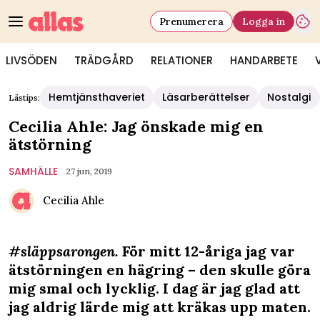
Prenumerera
Logga in
LIVSÖDEN
TRÄDGÅRD
RELATIONER
HANDARBETE
Hemtjänsthaveriet
Läsarberättelser
Nostalgi
Lästips:
Cecilia Ahle: Jag önskade mig en
ätstörning
SAMHÄLLE
27 jun, 2019
Cecilia Ahle
#släppsarongen.
För mitt 12-åriga jag var
ätstörningen en hägring – den skulle göra
mig smal och lycklig. I dag är jag glad att
jag aldrig lärde mig att kräkas upp maten.