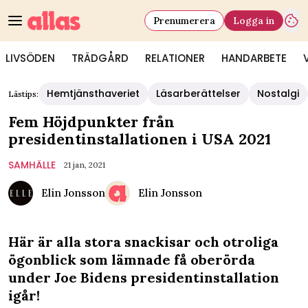
Prenumerera
Logga in
LIVSÖDEN
TRÄDGÅRD
RELATIONER
HANDARBETE
Hemtjänsthaveriet
Läsarberättelser
Nostalgi
Lästips:
Fem Höjdpunkter från
presidentinstallationen i USA 2021
SAMHÄLLE
21 jan, 2021
Elin Jonsson
Elin Jonsson
Här är alla stora snackisar och otroliga
ögonblick som lämnade få oberörda
under Joe Bidens presidentinstallation
igår!