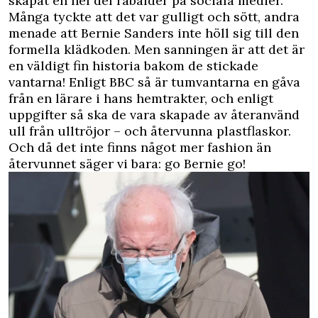
skapat en hel del rabalder på sociala medier.
Många tyckte att det var gulligt och sött, andra
menade att Bernie Sanders inte höll sig till den
formella klädkoden. Men sanningen är att det är
en väldigt fin historia bakom de stickade
vantarna! Enligt
BBC
så är tumvantarna en gåva
från en lärare i hans hemtrakter, och enligt
uppgifter så ska de vara skapade av återanvänd
ull från ulltröjor – och återvunna plastflaskor.
Och då det inte finns något mer fashion än
återvunnet säger vi bara: go Bernie go!