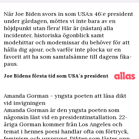
När Joe Biden svors in som USA:s 46:e president
under gårdagen, möttes vi inte bara av en
höjdpunkt utan flera! Här är (nästan) alla
incidenter, historiska ögonblick samt
modehittar och modemissar du behöver för att
hålla dig ajour, och varför inte plocka ur en
favorit att ha som samtalsämne till dagens fika-
paus.
Joe Bidens första tid som USA´s president
Amanda Gorman – yngsta poeten att läsa dikt
vid invigningen
Amanda Gorman är den yngsta poeten som
någonsin läst vid en presidentinstallation. 22-
åriga Gorman kommer från Los Angeles och
temat i hennes poesi handlar ofta om förtryck,
feminism och ursprung. Dikten som lästes upp