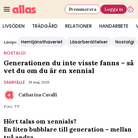
Prenumerera
Logga in
LIVSÖDEN
TRÄDGÅRD
RELATIONER
HANDARBETE
Hemtjänsthaveriet
Läsarberättelser
Nostalgi
Lästips:
NOSTALGI
Generationen du inte visste fanns – så
vet du om du är en xennial
SAMHÄLLE
19 maj, 2025
Catharina Cavalli
Foto: TT
Hört talas om xennials?
En liten bubblare till generation – mellan
två andra.