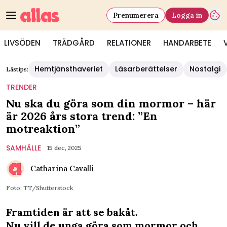
Prenumerera
Logga in
LIVSÖDEN
TRÄDGÅRD
RELATIONER
HANDARBETE
Hemtjänsthaveriet
Läsarberättelser
Nostalgi
Lästips:
TRENDER
Nu ska du göra som din mormor – här
är 2026 års stora trend: ”En
motreaktion”
SAMHÄLLE
15 dec, 2025
Catharina Cavalli
Foto: TT/Shutterstock
Framtiden är att se bakåt.
Nu vill de unga göra som mormor och