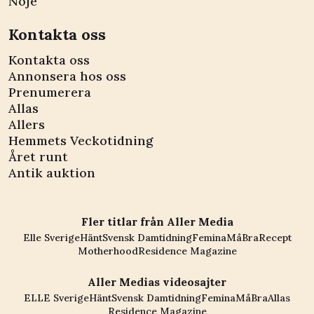
Nöje
Kontakta oss
Kontakta oss
Annonsera hos oss
Prenumerera
Allas
Allers
Hemmets Veckotidning
Året runt
Antik auktion
Fler titlar från Aller Media
Elle Sverige
Hänt
Svensk Damtidning
Femina
MåBra
Recept
Motherhood
Residence Magazine
Aller Medias videosajter
ELLE Sverige
Hänt
Svensk Damtidning
Femina
MåBra
Allas
Residence Magazine