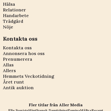
Hälsa
Relationer
Handarbete
Trädgård
Nöje
Kontakta oss
Kontakta oss
Annonsera hos oss
Prenumerera
Allas
Allers
Hemmets Veckotidning
Året runt
Antik auktion
Fler titlar från Aller Media
Elle Sverige
Hänt
Svensk Damtidning
Femina
MåBra
Recept