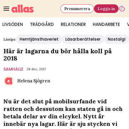
Prenumerera
Logga in
LIVSÖDEN
TRÄDGÅRD
RELATIONER
HANDARBETE
Hemtjänsthaveriet
Läsarberättelser
Nostalgi
Lästips:
Här är lagarna du bör hålla koll på
2018
SAMHÄLLE
28 dec, 2017
Helena Sjögren
Nu är det slut på mobilsurfande vid
ratten och dessutom kan staten gå in och
betala delar av din elcykel. Nytt år
innebär nya lagar. Här är sju stycken vi