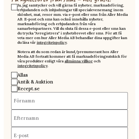
Ja, jag samtycker och vill gärna få nyheter, marknadsföring,
erbjudanden och inbjudningar till specialevenemang inom
skönhet, mat, resor mm. via e-post eller sms från Aller Media
AB. E-post och sms kan också innehålla nyheter,
marknadsföring och erbjudanden från våra
samarbetspartners. Vill du sluta få dessa e-post eller sms kan
du trycka "Avregistrera" i nyhetsbrevet eller sms. För att få
veta mer om hur Aller Media AB behandlar dina uppgifter kan
du läsa vår
integritetspolicy
.
Notera att du som redan är kund/prenumerant hos Aller
Media AB fortsatt kommer att få marknadsföringsutskick för
våra produkter enligt våra
allmänna villkor
och
integritetspolicy
.
Allas
Antik & Auktion
Recept.se
Förnamn
Efternamn
E-post