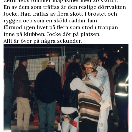
Zethraeus tömmer magasinet med 20 skott i.
En av dem som träffas är den reslige dörrvakten
Jocke. Han träffas av flera skott i bröstet och
ryggen och som en sköld räddar han
förmodligen livet på flera som stod i trappan
inne på klubben. Jocke dör på platsen.
Allt är över på några sekunder.