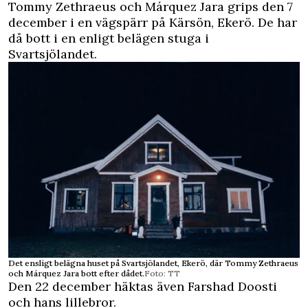
Tommy Zethraeus och Márquez Jara grips den 7
december i en vägspärr på Kärsön, Ekerö. De har
då bott i en enligt belägen stuga i
Svartsjölandet.
Det ensligt belägna huset på Svartsjölandet, Ekerö, där Tommy Zethraeus
och Márquez Jara bott efter dådet.
Foto: TT
Den 22 december häktas även Farshad Doosti
och hans lillebror.