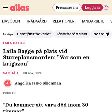
Prenumerera
Logga in
LIVSÖDEN
TRÄDGÅRD
RELATIONER
HANDARBETE
Hemtjänsthaveriet
Läsarberättelser
Nostalgi
Lästips:
LAILA BAGGE
Laila Bagge på plats vid
Stureplansmorden: ”Var som en
krigszon”
SAMHÄLLE
08 nov, 2024
Angelica Jaako Billenman
Foto: TT
”Du kommer att vara död inom 30
timmar”.