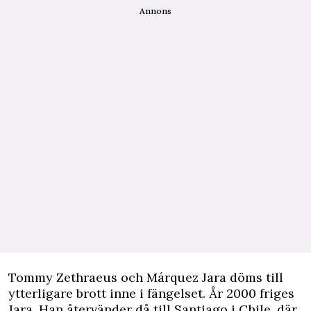
Annons
Tommy Zethraeus och Márquez Jara döms till
ytterligare
brott
inne i fängelset. År 2000 friges
Jara. Han återvänder då till Santiago i Chile, där