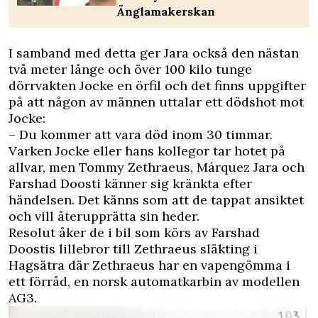
Änglamakerskan
I samband med detta ger Jara också den nästan
två meter långe och över 100 kilo tunge
dörrvakten Jocke en örfil och det finns uppgifter
på att någon av männen uttalar ett dödshot mot
Jocke:
– Du kommer att vara död inom 30 timmar.
Varken Jocke eller hans kollegor tar hotet på
allvar, men Tommy Zethraeus, Márquez Jara och
Farshad Doosti känner sig kränkta efter
händelsen. Det känns som att de tappat ansiktet
och vill återupprätta sin heder.
Resolut åker de i bil som körs av Farshad
Doostis lillebror till Zethraeus släkting i
Hagsätra där Zethraeus har en vapengömma i
ett förråd, en norsk automatkarbin av modellen
AG3.