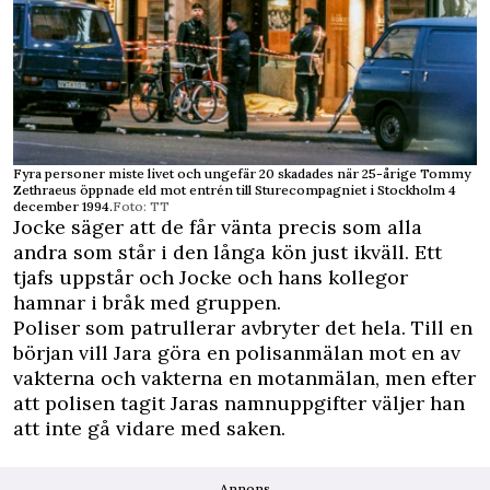
Fyra personer miste livet och ungefär 20 skadades när 25-årige Tommy
Zethraeus öppnade eld mot entrén till Sturecompagniet i Stockholm 4
december 1994.
Foto: TT
Jocke säger att de får vänta precis som alla
andra som står i den långa kön just ikväll. Ett
tjafs uppstår och Jocke och hans kollegor
hamnar i bråk med gruppen.
Poliser som patrullerar avbryter det hela. Till en
början vill Jara göra en polisanmälan mot en av
vakterna och vakterna en motanmälan, men efter
att polisen tagit Jaras namnuppgifter väljer han
att inte gå vidare med saken.
Annons