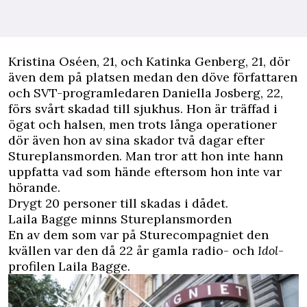
Kristina Oséen, 21, och Katinka Genberg, 21, dör
även dem på platsen medan den döve författaren
och
SVT
-programledaren Daniella Josberg, 22,
förs svårt skadad till sjukhus. Hon är träffad i
ögat och halsen, men trots långa operationer
dör även hon av sina skador två dagar efter
Stureplansmorden. Man tror att hon inte hann
uppfatta vad som hände eftersom hon inte var
hörande.
Drygt 20 personer till skadas i dådet.
Laila Bagge minns Stureplansmorden
En av dem som var på Sturecompagniet den
kvällen var den då 22 år gamla radio- och
Idol
-
profilen
Laila Bagge
.