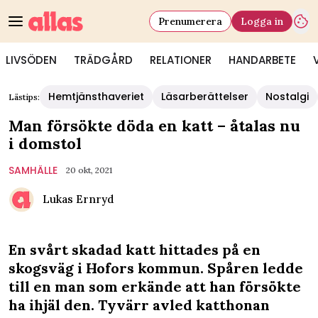
Prenumerera
Logga in
LIVSÖDEN
TRÄDGÅRD
RELATIONER
HANDARBETE
Hemtjänsthaveriet
Läsarberättelser
Nostalgi
Lästips:
Man försökte döda en katt – åtalas nu
i domstol
SAMHÄLLE
20 okt, 2021
Lukas Ernryd
En svårt skadad katt hittades på en
skogsväg i Hofors kommun. Spåren ledde
till en man som erkände att han försökte
ha ihjäl den. Tyvärr avled katthonan