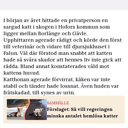
I
början av året hittade en privatperson en
sargad
katt
i skogen i Hofors kommun som
ligger mellan Borlänge och Gävle.
Upphittaren agerade rådigt och körde den först
till veterinär och vidare till djursjukhuset i
Falun. Väl där förstod man snabbt att katten
hade så svåra skador att hennes liv inte gick att
rädda. Bland annat konstaterades våld mot
kattens huvud.
Katthonan agerade förvirrat, käken var inte
stabil och tänder hade lossnat. Även huden var
frätskadad, till synes av urin.
SAMHÄLLE
Förslaget: Så vill regeringen
minska antalet hemlösa katter