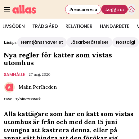
Prenumerera
Logga in
LIVSÖDEN
TRÄDGÅRD
RELATIONER
HANDARBETE
Hemtjänsthaveriet
Läsarberättelser
Nostalgi
Lästips:
Nya regler för katter som vistas
utomhus
SAMHÄLLE
27 maj, 2020
Malin Perlheden
Foto: TT/Shutterstock
Alla kattägare som har en katt som vistas
utomhus är från och med den 15 juni
tvungna att kastrera denna, eller på
annat sätt hindra att den förökar sig,