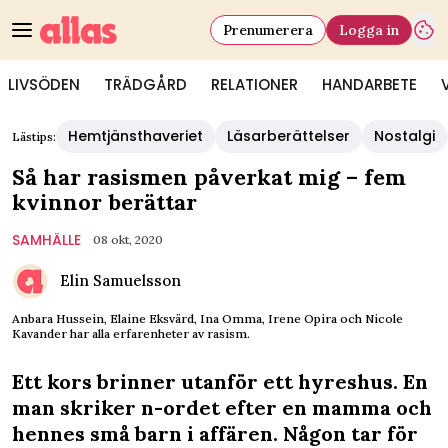
Prenumerera
Logga in
LIVSÖDEN
TRÄDGÅRD
RELATIONER
HANDARBETE
Hemtjänsthaveriet
Läsarberättelser
Nostalgi
Lästips:
Så har rasismen påverkat mig – fem
kvinnor berättar
SAMHÄLLE
08 okt, 2020
Elin Samuelsson
Anbara Hussein, Elaine Eksvärd, Ina Omma, Irene Opira och Nicole
Kavander har alla erfarenheter av rasism.
Ett kors brinner utanför ett hyreshus. En
man skriker n-ordet efter en mamma och
hennes små barn i affären. Någon tar för