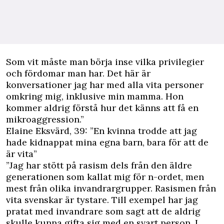
Som vit måste man börja inse vilka privilegier
och fördomar man har. Det här är
konversationer jag har med alla vita personer
omkring mig, inklusive min mamma. Hon
kommer aldrig förstå hur det känns att få en
mikroaggression.”
Elaine Eksvärd, 39: ”En kvinna trodde att jag
hade kidnappat mina egna barn, bara för att de
är vita”
”Jag har stött på rasism dels från den äldre
generationen som kallat mig för n-ordet, men
mest från olika invandrargrupper. Rasismen från
vita svenskar är tystare. Till exempel har jag
pratat med invandrare som sagt att de aldrig
skulle kunna gifta sig med en svart person. I