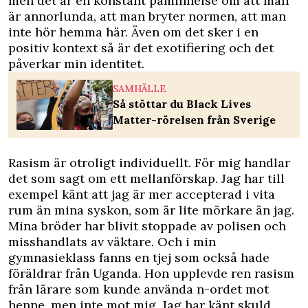
men det är en konstant påminnelse om att man
är annorlunda, att man bryter normen, att man
inte hör hemma här. Även om det sker i en
positiv kontext så är det exotifiering och det
påverkar min identitet.
SAMHÄLLE
Så stöttar du Black Lives
Matter-rörelsen från Sverige
Rasism är otroligt individuellt. För mig handlar
det som sagt om ett mellanförskap. Jag har till
exempel känt att jag är mer accepterad i vita
rum än mina syskon, som är lite mörkare än jag.
Mina bröder har blivit stoppade av polisen och
misshandlats av väktare. Och i min
gymnasieklass fanns en tjej som också hade
föräldrar från Uganda. Hon upplevde ren rasism
från lärare som kunde använda n-ordet mot
henne, men inte mot mig. Jag har känt skuld