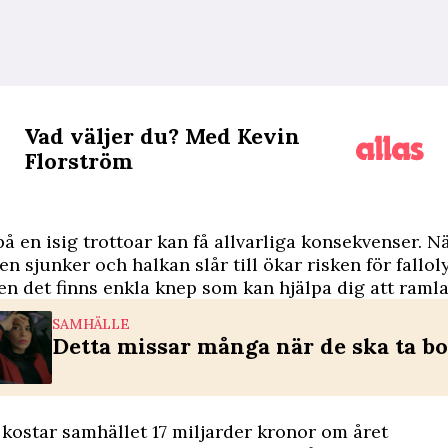
Vad väljer du? Med Kevin
Florström
 på en isig trottoar kan få allvarliga konsekvenser. N
n sjunker och halkan slår till ökar risken för fallol
n det finns enkla knep som kan hjälpa dig att ramla 
SAMHÄLLE
Detta missar många när de ska ta b
 kostar samhället 17 miljarder kronor om året