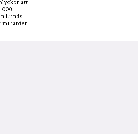
olyckor att
2 000
rån Lunds
7 miljarder