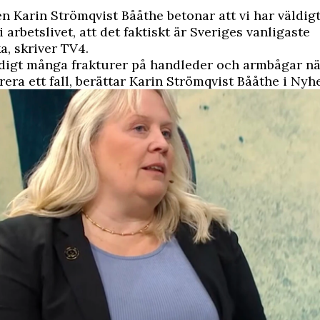
en Karin Strömqvist Bååthe betonar att vi har väldi
i arbetslivet, att det faktiskt är Sveriges vanligaste
a, skriver
TV4.
ldigt många frakturer på handleder och armbågar n
rera ett fall, berättar Karin Strömqvist Bååthe i Ny