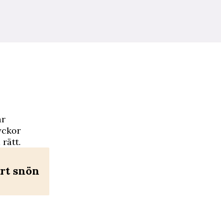
är
yckor
rätt.
ort snön