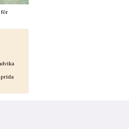
 för
ndvika
sprida