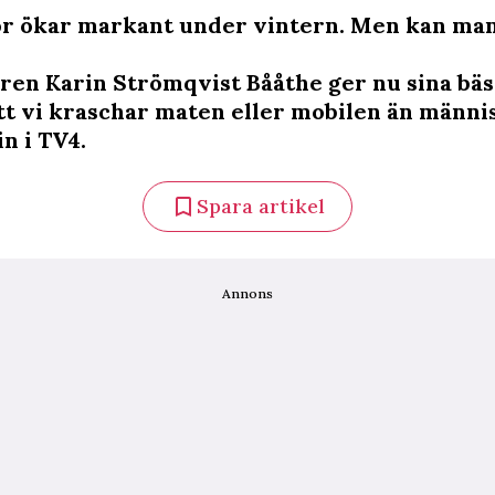
or ökar markant under vintern. Men kan ma
aren Karin Strömqvist Bååthe ger nu sina bäst
att vi kraschar maten eller mobilen än männi
n i TV4.
Spara artikel
Annons