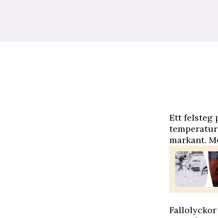
E
tt felsteg
temperature
markant. Me
Fallolyckor