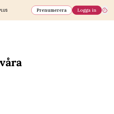
Prenumerera
Logga in
PLUS
svåra