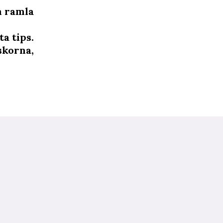
n ramla
a tips.
skorna,