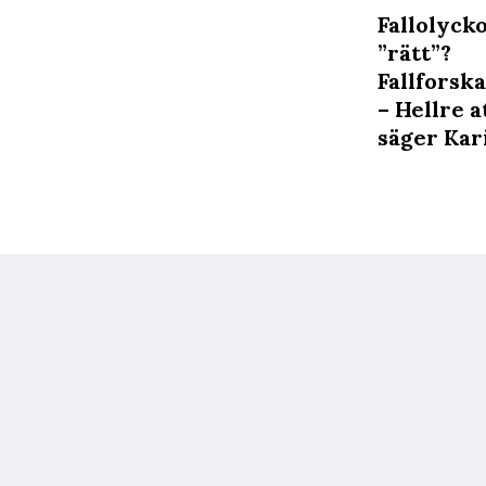
Fallolyck
”rätt”?
Fallforsk
– Hellre 
säger Kari