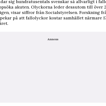
adar sig hundratusentals svenskar så allvarligt i fall
psöka akuten. Olyckorna leder dessutom till över 
ligen, visar siffror från Socialstyrelsen. Forskning f
 pekar på att fallolyckor kostar samhället närmare 1
ret.
Annons