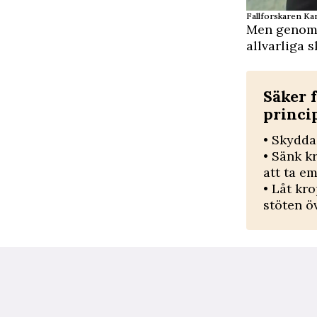
Fallforskaren Ka
Men genom a
allvarliga s
Säker 
princi
• Skydda
• Sänk k
att ta e
• Låt kr
stöten ö