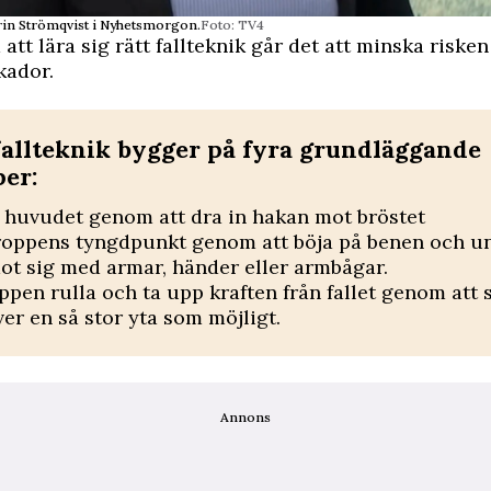
rin Strömqvist i Nyhetsmorgon.
Foto: TV4
tt lära sig rätt fallteknik går det att minska risken
kador.
fallteknik bygger på fyra grundläggande
per:
 huvudet genom att dra in hakan mot bröstet
roppens tyngdpunkt genom att böja på benen och u
mot sig med armar, händer eller armbågar.
oppen rulla och ta upp kraften från fallet genom att 
ver en så stor yta som möjligt.
Annons