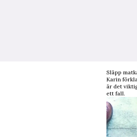
Släpp matka
Karin förkl
är det vikt
ett fall.