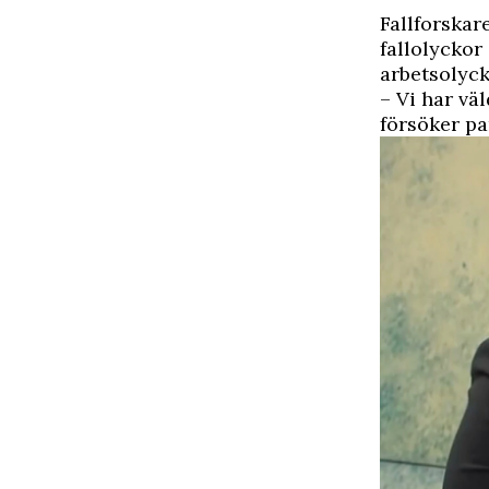
Fallforskar
fallolyckor 
arbetsolyck
– Vi har vä
försöker pa