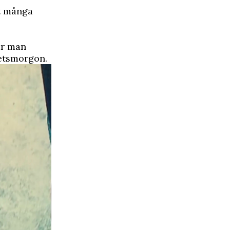
gt många
är man
hetsmorgon.