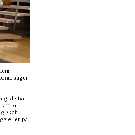
 dem
orna, säger
sig, de har
 att, och
sig. Och
gg eller på