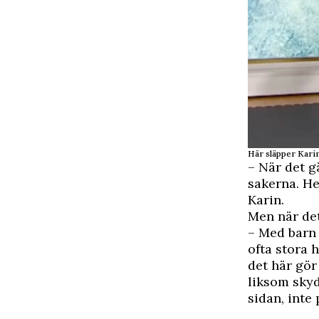
Här släpper Karin
– När det g
sakerna. He
Karin.
Men när det
– Med barn 
ofta stora 
det här gör 
liksom skyd
sidan, inte 