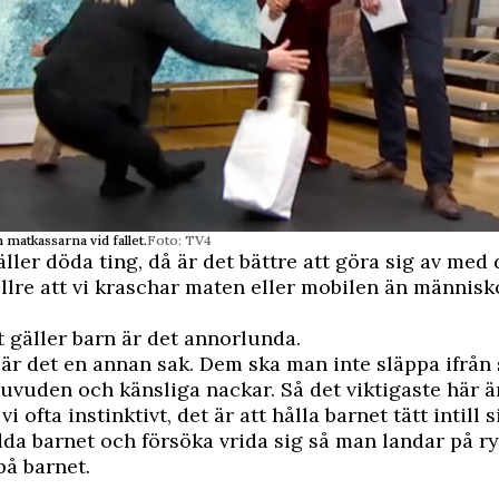
 matkassarna vid fallet.
Foto: TV4
äller döda ting, då är det bättre att göra sig av med
llre att vi kraschar maten eller mobilen än människ
 gäller barn är det annorlunda.
är det en annan sak. Dem ska man inte släppa ifrån 
huvuden och känsliga nackar. Så det viktigaste här är
vi ofta instinktivt, det är att hålla barnet tätt intill 
da barnet och försöka vrida sig så man landar på ry
på barnet.