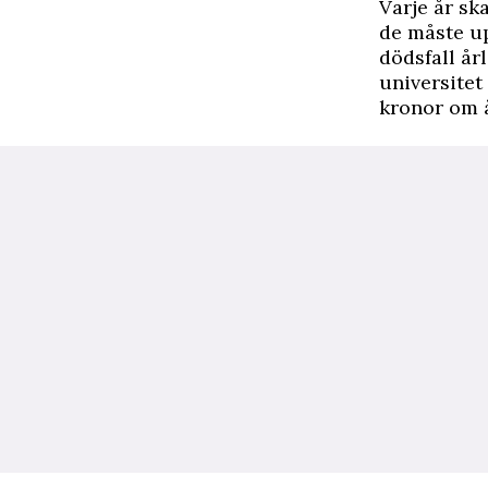
Varje år sk
de måste up
dödsfall år
universitet
kronor om å