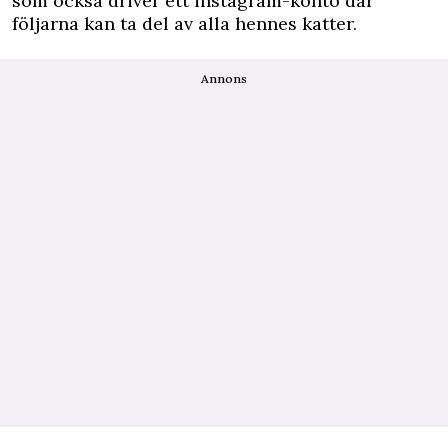
som också driver ett instagram-konto där
följarna kan
ta del av alla hennes katter
.
Annons