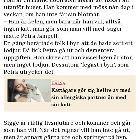
utanför huset. Han kommer med möss nån dag i
veckan, om han inte får sin blötmat.
– Han är kelen, men bara när han vill, alltså
ingen katt man gör som man vill med, säger
matte Petra Jampell.
En gång berättade folk i byn att de hade sett ett
lodjur. Då fick Petra gå ut och dementera
uppgiften. Hon skrev att han visserligen är stor,
men inget lodjur. Dessutom "fegast i byn", som
Petra utrycker det.
HÄLSA
Kattägare gör sig hellre av med
sin allergiska partner än med
sin katt
Sigge är riktig livsnjutare och kommer och går
som han vill. När det regnar vill han inte gå ut,
men är annars gärna ute och springer på byn.