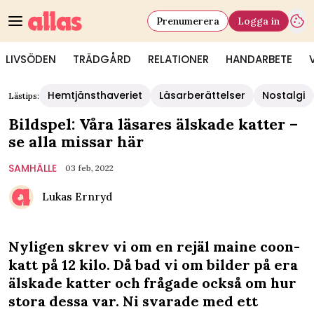
Prenumerera
Logga in
LIVSÖDEN
TRÄDGÅRD
RELATIONER
HANDARBETE
Hemtjänsthaveriet
Läsarberättelser
Nostalgi
Lästips:
Bildspel: Våra läsares älskade katter –
se alla missar här
SAMHÄLLE
03 feb, 2022
Lukas Ernryd
Nyligen skrev vi om en rejäl maine coon-
katt på 12 kilo. Då bad vi om bilder på era
älskade katter och frågade också om hur
stora dessa var. Ni svarade med ett