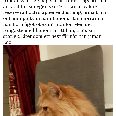
fruktansvärt feg. Jag skulle kunna säga att han
är rädd för sin egen skugga. Han är väldigt
reserverad och släpper endast mig, mina barn
och min pojkvän nära honom. Han morrar när
han hör något obekant utanför. Men det
roligaste med honom är att han, trots sin
storlek, låter som ett hest får när han jamar.
Leo