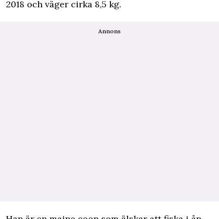
2018 och väger cirka 8,5 kg.
Annons
Han är en maine coon som
älskar att fiska i ån