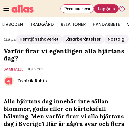
Prenumerera
Logga in
LIVSÖDEN
TRÄDGÅRD
RELATIONER
HANDARBETE
Hemtjänsthaveriet
Läsarberättelser
Nostalgi
Lästips:
Varför firar vi egentligen alla hjärtans
dag?
SAMHÄLLE
31 jan, 2019
Fredrik Rubin
Alla hjärtans dag innebär inte sällan
blommor, godis eller en kärleksfull
hälsning. Men varför firar vi alla hjärtans
dag i Sverige? Här är några svar och flera