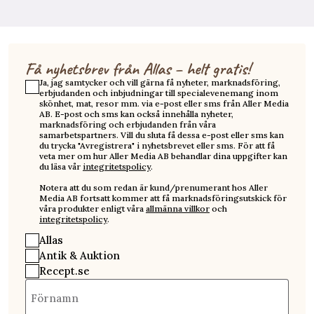
Få nyhetsbrev från Allas – helt gratis!
Ja, jag samtycker och vill gärna få nyheter, marknadsföring,
erbjudanden och inbjudningar till specialevenemang inom
skönhet, mat, resor mm. via e-post eller sms från Aller Media
AB. E-post och sms kan också innehålla nyheter,
marknadsföring och erbjudanden från våra
samarbetspartners. Vill du sluta få dessa e-post eller sms kan
du trycka "Avregistrera" i nyhetsbrevet eller sms. För att få
veta mer om hur Aller Media AB behandlar dina uppgifter kan
du läsa vår
integritetspolicy
.
Notera att du som redan är kund/prenumerant hos Aller
Media AB fortsatt kommer att få marknadsföringsutskick för
våra produkter enligt våra
allmänna villkor
och
integritetspolicy
.
Allas
Antik & Auktion
Recept.se
Förnamn