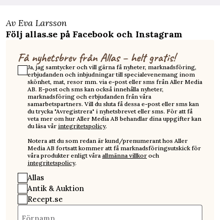
Av Eva Larsson
Följ allas.se på
Facebook
och
Instagram
Få nyhetsbrev från Allas – helt gratis!
Ja, jag samtycker och vill gärna få nyheter, marknadsföring,
erbjudanden och inbjudningar till specialevenemang inom
skönhet, mat, resor mm. via e-post eller sms från Aller Media
AB. E-post och sms kan också innehålla nyheter,
marknadsföring och erbjudanden från våra
samarbetspartners. Vill du sluta få dessa e-post eller sms kan
du trycka "Avregistrera" i nyhetsbrevet eller sms. För att få
veta mer om hur Aller Media AB behandlar dina uppgifter kan
du läsa vår
integritetspolicy
.
Notera att du som redan är kund/prenumerant hos Aller
Media AB fortsatt kommer att få marknadsföringsutskick för
våra produkter enligt våra
allmänna villkor
och
integritetspolicy
.
Allas
Antik & Auktion
Recept.se
Förnamn