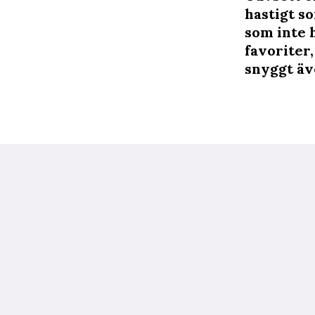
hastigt s
som inte 
favoriter,
snyggt äve