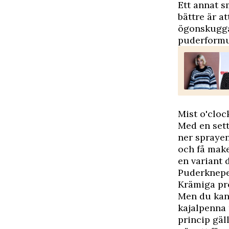
Ett annat s
bättre är at
ögonskugga
puderformul
Mist o'cloc
Med en sett
ner sprayen
och få make
en variant 
Puderknep
Krämiga pro
Men du kan 
kajalpenna
princip gäl