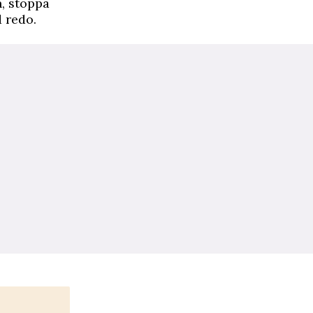
n, stoppa
d redo.