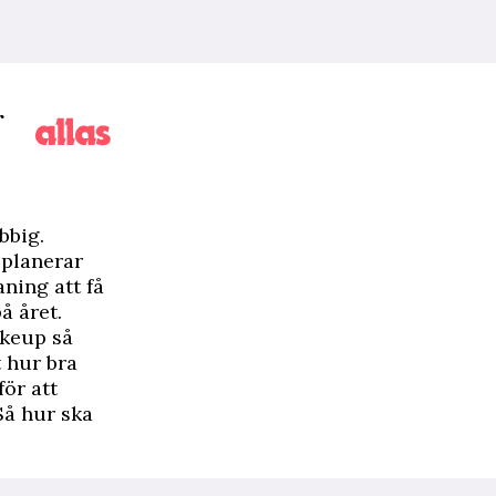
r
bbig.
 planerar
ning att få
å året.
akeup så
t hur bra
ör att
Så hur ska