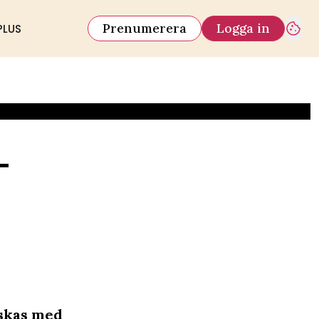
Prenumerera
Logga in
PLUS
–
askas med