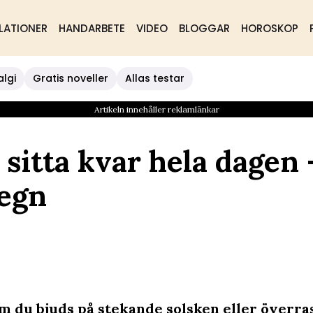
LATIONER
HANDARBETE
VIDEO
BLOGGAR
HOROSKOP
algi
Gratis noveller
Allas testar
Artikeln innehåller reklamlänkar
 sitta kvar hela dagen 
regn
m du bjuds på stekande solsken eller överr