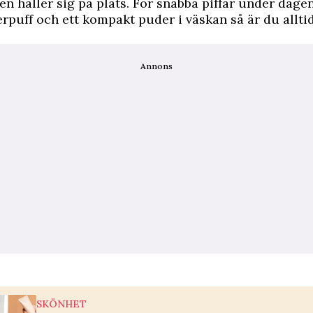
rgen håller sig på plats. För snabba piffar under dage
erpuff och ett kompakt puder i väskan så är du allti
Annons
SKÖNHET