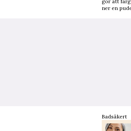
gör att ­fä
ner en ­pud
Badsäkert