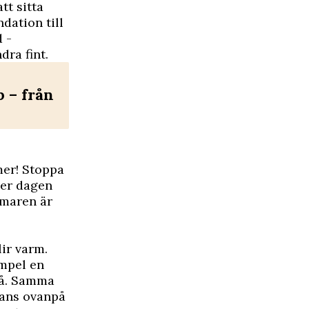
tt sitta
ndation till
 ­
dra fint.
 – från
mer! Stoppa
er ­dagen
mmaren är
ir varm.
empel en
på. Samma
yans ovanpå