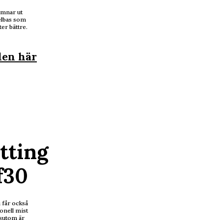
ämnar ut
elbas som
ter bättre.
den här
tting
f30
 får också
onell mist
ssutom är