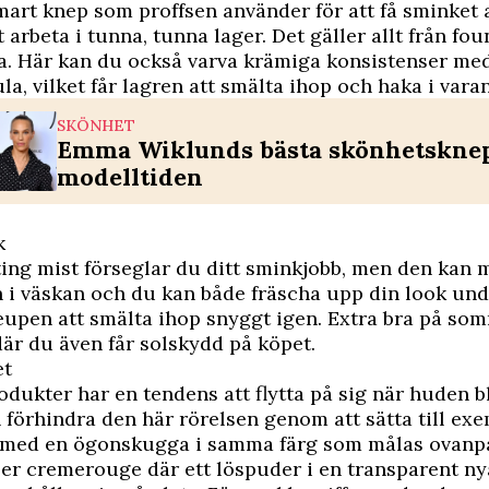
mart knep som proffsen använder för att få sminket a
t arbeta i tunna, tunna lager. Det ­gäller allt från fou
. Här kan du också varva krämiga ­konsistenser med
a, vilket får ­lagren att smälta ihop och haka i varan
SKÖNHET
Emma Wiklunds bästa skönhetsknep
modelltiden
k
ing mist förseglar du ditt sminkjobb, men den kan 
 i väskan och du kan både fräscha upp din look und
upen att smälta ihop snyggt igen. Extra bra på so
där du även får solskydd på köpet.
et
dukter har en tendens att flytta på sig när huden bl
förhindra den här ­rörelsen genom att sätta till ex
 med en ögonskugga i ­samma färg som målas ovan
ler cremerouge där ett löspuder i en transparent n