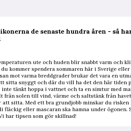
ikonerna de senaste hundra åren - så ha
t
temperaturen ute och huden blir snabbt varm och kli
 du kommer spendera sommaren här i Sverige eller
osan mot varma breddgrader brukar det vara en utma
tt sitta snyggt och där du vill ha det den här tiden p
inte tänkt hoppa i vattnet och ta en simtur med m
lt från solen till vind, värme och saltstänk från have
att sitta. Med ett bra grundjobb minskar du risken f
li fläckig eller mascaran ska hamna under ögonen. 
i har tipsen som gör skillnad!