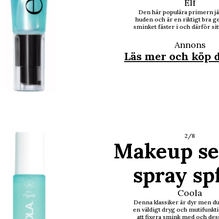
Elf
Den här populära primern j
huden och är en riktigt bra g
sminket fäster i och därför sit
Annons
Läs mer och köp 
2/8
Makeup se
spray sp
Coola
Denna klassiker är dyr men du
en väldigt dryg och mutifunkti
att fixera smink med och de