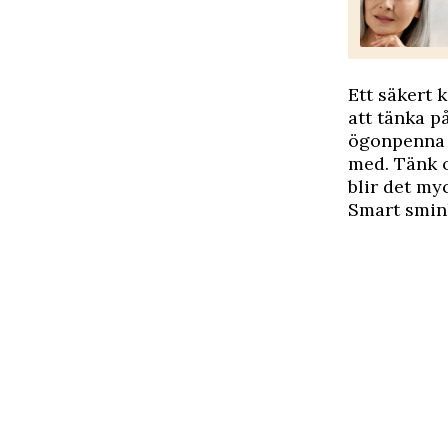
Ett säkert 
att tänka p
ögonpenna d
med. Tänk o
blir det my
Smart smin