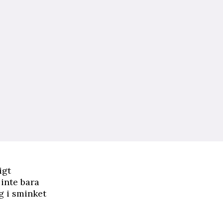
igt
inte bara
g i sminket