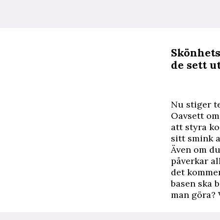
Skönhets
de sett u
N
u stiger 
Oavsett om
att styra k
sitt smink a
Även om du 
påverkar al
det kommer 
basen ska b
man göra? V