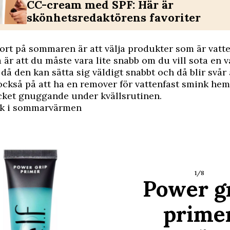
CC-cream med SPF: Här är
skönhetsredaktörens favoriter
kort på sommaren är att välja produkter som är vatte
å är att du måste vara lite snabb om du vill sota en v
å den kan sätta sig väldigt snabbt och då blir svår 
ckså på att ha en remover för vattenfast smink hem
cket gnuggande under ­kvällsrutinen.
k i sommarvärmen
1/8
Power g
prime