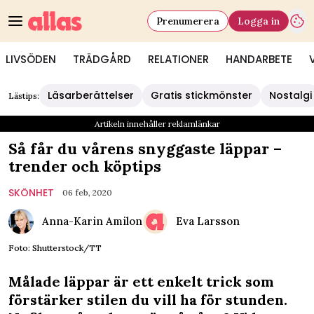
Prenumerera
Logga in
LIVSÖDEN
TRÄDGÅRD
RELATIONER
HANDARBETE
Läsarberättelser
Gratis stickmönster
Nostalgi
Lästips:
Artikeln innehåller reklamlänkar
Så får du vårens snyggaste läppar –
trender och köptips
SKÖNHET
06 feb, 2020
Anna-Karin Amilon
Eva Larsson
Foto: Shutterstock/TT
Målade läppar är ett enkelt trick som
förstärker stilen du vill ha för stunden.