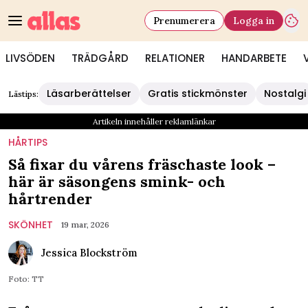
Prenumerera
Logga in
LIVSÖDEN
TRÄDGÅRD
RELATIONER
HANDARBETE
Läsarberättelser
Gratis stickmönster
Nostalgi
Lästips:
Artikeln innehåller reklamlänkar
HÅRTIPS
Så fixar du vårens fräschaste look –
här är säsongens smink- och
hårtrender
SKÖNHET
19 mar, 2026
Jessica Blockström
Foto: TT