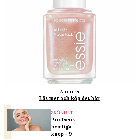
Annons
Läs mer och köp det här
SKÖNHET
Proffsens
hemliga
knep – 9