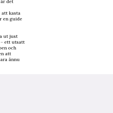
 är det
 att kasta
ör en guide
a ut just
 ett utsatt
uben och
n att
cara ännu