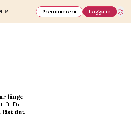
Prenumerera
Logga in
PLUS
ur länge
tift. Du
 läst det