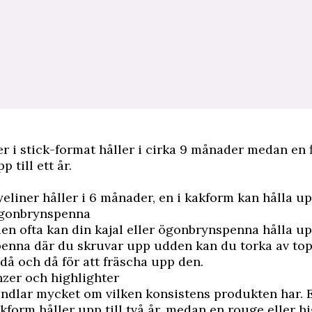
r i stick-format håller i cirka 9 månader medan en 
p till ett år.
eliner håller i 6 månader, en i kakform kan hålla upp 
ögonbrynspenna
en ofta kan din kajal eller ögonbrynspenna hålla upp 
penna där du skruvar upp udden kan du torka av t
 då och då för att fräscha upp den.
zer och highlighter
ndlar mycket om vilken konsistens produkten har. E
akform håller upp till två år, medan en rouge eller hi