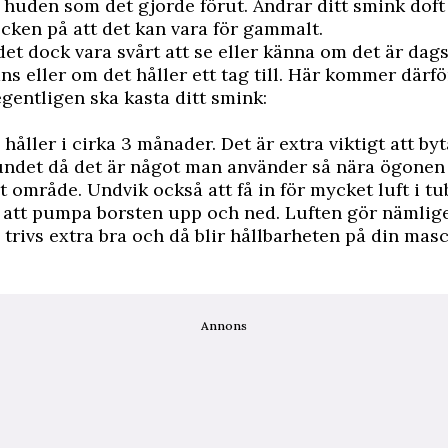
t i huden som det gjorde förut. Ändrar ditt smink doft
ecken på att det kan vara för gammalt.
det dock vara svårt att se eller känna om det är dags
ans eller om det håller ett tag till. Här kommer därf
 egentligen ska kasta ditt smink:
håller i cirka 3 månader. Det är extra viktigt att byt
ndet då det är något man använder så nära ögonen –
t område. Undvik också att få in för mycket luft i t
å att pumpa borsten upp och ned. Luften gör nämlige
 trivs extra bra och då blir hållbarheten på din mas
Annons