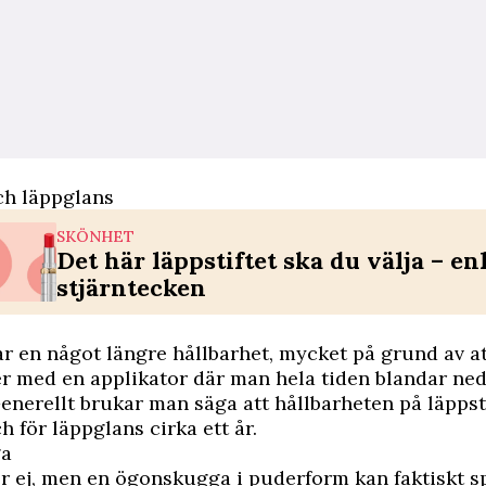
ch läppglans
SKÖNHET
Det här läppstiftet ska du välja – enl
stjärntecken
ar en något längre hållbarhet, mycket på grund av a
r med en applikator där man hela tiden blandar ne
Generellt brukar man säga att hållbarheten på läppsti
 för läppglans cirka ett år.
a
er ej, men en ögonskugga i puderform kan faktiskt s