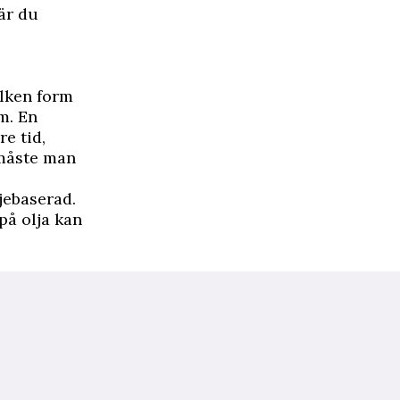
är du
ilken form
m. En
e tid,
 måste man
jebaserad.
på olja kan