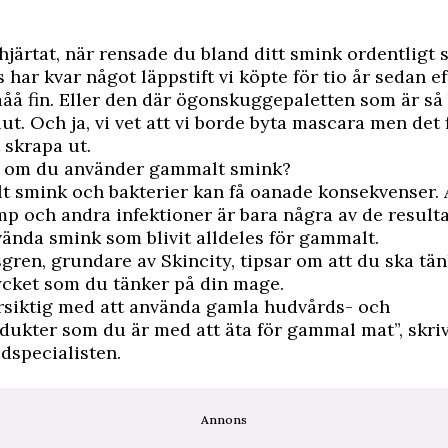
hjärtat, när rensade du bland ditt smink ordentligt 
s har kvar något läppstift vi köpte för tio år sedan 
ååå fin. Eller den där ögonskuggepaletten som är så
lut. Och ja, vi vet att vi borde byta mascara men det f
t skrapa ut.
 om du använder gammalt smink?
 smink och bakterier kan få oanade konsekvenser. 
mp och andra infektioner är bara några av de resulta
vända smink som blivit alldeles för gammalt.
gren, grundare av Skincity, tipsar om att du ska tän
ycket som du tänker på din mage.
örsiktig med att använda gamla hudvårds- och
ukter som du är med att äta för gammal mat”, skri
dspecialisten.
Annons