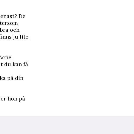
senast? De
eftersom
 bra och
inns ju lite,
Acne,
t du kan få
ka på din
ver hon på