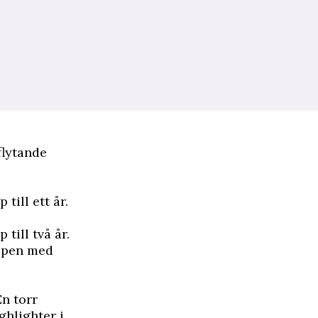
flytande
till ett år.
till två år.
oppen med
n torr
ghlighter i