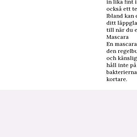
in lika fin
också ett t
Ibland kan 
ditt läppgl
till när du
Mascara
En mascara 
den regelbu
och känslig
håll inte p
bakterierna
kortare.