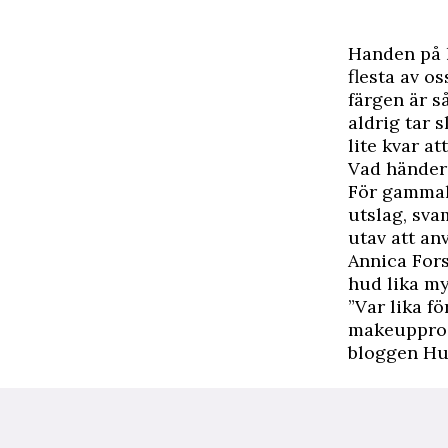
H
anden på 
flesta av os
färgen är s
aldrig tar s
lite kvar at
Vad händer
För gammalt
utslag, sva
utav att an
Annica Fors
hud lika m
”Var lika f
makeupprod
bloggen
Hu