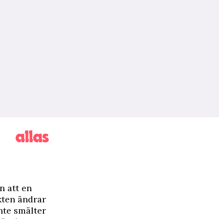
n att en
kten ändrar
inte smälter