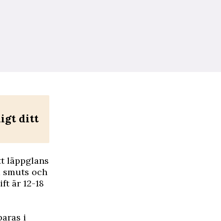
igt ditt
tt läppglans
d smuts och
ft är 12-18
paras i