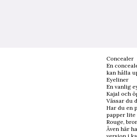
Concealer
En conceale
kan hålla up
Eyeliner
En vanlig ey
Kajal och 
Vässar du d
Har du en 
papper lite
Rouge, bron
Även här ha
version i k