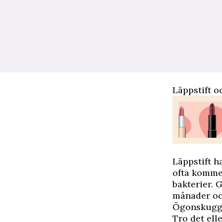
Läppstift o
Läppstift h
ofta komme
bakterier. 
månader och
Ögonskugg
Tro det ell