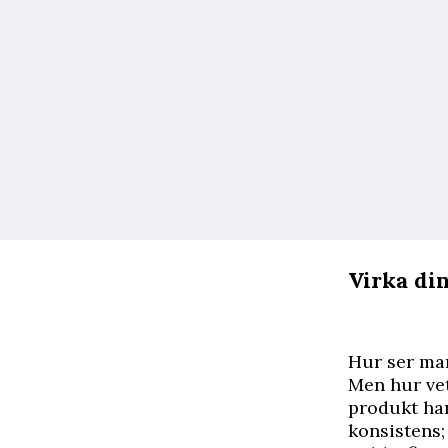
Virka di
Hur ser ma
Men hur vet
produkt har
konsistens;