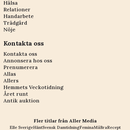
Hälsa
Relationer
Handarbete
Trädgård
Nöje
Kontakta oss
Kontakta oss
Annonsera hos oss
Prenumerera
Allas
Allers
Hemmets Veckotidning
Året runt
Antik auktion
Fler titlar från Aller Media
Elle Sverige
Hänt
Svensk Damtidning
Femina
MåBra
Recept