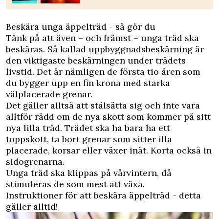
Beskära unga äppelträd - så gör du
Tänk på att även – och främst – unga träd ska
beskäras. Så kallad uppbyggnadsbeskärning är
den viktigaste beskärningen under trädets
livstid. Det är nämligen de första tio åren som
du bygger upp en fin krona med starka
välplacerade grenar.
Det gäller alltså att stålsätta sig och inte vara
alltför rädd om de nya skott som kommer på sitt
nya lilla träd. Trädet ska ha bara ha ett
toppskott, ta bort grenar som sitter illa
placerade, korsar eller växer inåt. Korta också in
sidogrenarna.
Unga träd ska klippas på vårvintern, då
stimuleras de som mest att växa.
Instruktioner för att beskära äppelträd - detta
gäller alltid!