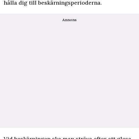
hålla dig till beskärningsperioderna.
Annons
Vid beskärningen ska man sträva efter att glesa