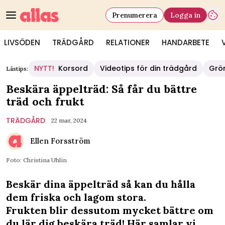
Prenumerera
Logga in
LIVSÖDEN
TRÄDGÅRD
RELATIONER
HANDARBETE
NYTT!
Korsord
Videotips för din trädgård
Grö
Lästips:
Beskära äppelträd: Så får du bättre
träd och frukt
TRÄDGÅRD
22 mar, 2024
Ellen Forsström
Foto: Christina Uhlin
Beskär dina äppelträd så kan du hålla
dem friska och lagom stora.
Frukten blir dessutom mycket bättre om
du lär dig beskära träd! Här samlar vi