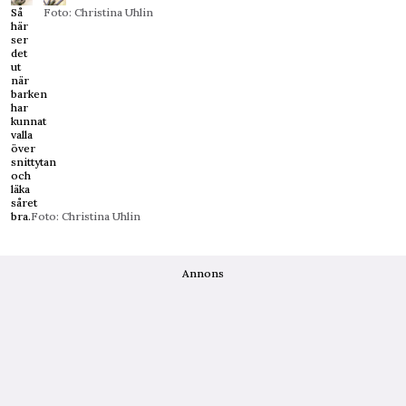
Så
Foto: Christina Uhlin
här
ser
det
ut
när
barken
har
kunnat
valla
över
snittytan
och
läka
såret
bra.
Foto: Christina Uhlin
Annons