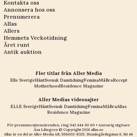
Kontakta oss
Annonsera hos oss
Prenumerera
Allas
Allers
Hemmets Veckotidning
Året runt
Antik auktion
Fler titlar från Aller Media
Elle Sverige
Hänt
Svensk Damtidning
Femina
MåBra
Recept
Motherhood
Residence Magazine
Aller Medias videosajter
ELLE Sverige
Hänt
Svensk Damtidning
Femina
MåBra
Allas
Residence Magazine
För prenumerationsärenden, ring
042 444 30 00
• Ansvarig utgivare
Åsa Liliegren © Copyright
2026
allas.se
Allas är en del av
Aller Media AB, 556002-8325
. Humlegårdsgatan 6, 114 46