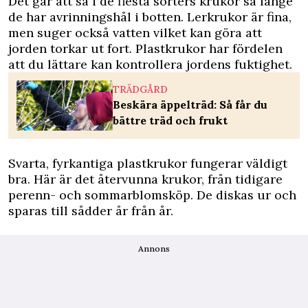
Det går att så i de flesta sorters krukor så länge
de har avrinningshål i botten. Lerkrukor är fina,
men suger också vatten vilket kan göra att
jorden torkar ut fort. Plastkrukor har fördelen
att du lättare kan kontrollera jordens fuktighet.
TRÄDGÅRD
Beskära äppelträd: Så får du
bättre träd och frukt
Svarta, fyrkantiga plastkrukor fungerar väldigt
bra. Här är det återvunna krukor, från tidigare
perenn- och sommarblomsköp. De diskas ur och
sparas till sådder år från år.
Annons