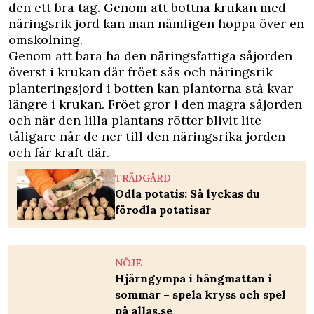
den ett bra tag. Genom att bottna krukan med
näringsrik jord kan man nämligen hoppa över en
omskolning.
Genom att bara ha den näringsfattiga såjorden
överst i krukan där fröet sås och näringsrik
planteringsjord i botten kan plantorna stå kvar
längre i krukan. Fröet gror i den magra såjorden
och när den lilla plantans rötter blivit lite
tåligare når de ner till den näringsrika jorden
och får kraft där.
TRÄDGÅRD
Odla potatis: Så lyckas du
förodla potatisar
NÖJE
Hjärngympa i hängmattan i
sommar – spela kryss och spel
på allas.se