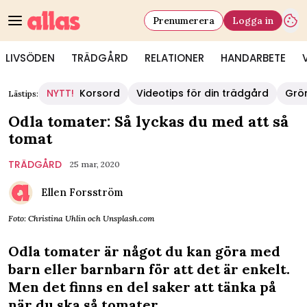
Prenumerera
Logga in
LIVSÖDEN
TRÄDGÅRD
RELATIONER
HANDARBETE
NYTT!
Korsord
Videotips för din trädgård
Grö
Lästips:
Odla tomater: Så lyckas du med att så
tomat
TRÄDGÅRD
25 mar, 2020
Ellen Forsström
Foto: Christina Uhlin och Unsplash.com
Odla tomater är något du kan göra med
barn eller barnbarn för att det är enkelt.
Men det finns en del saker att tänka på
när du ska så tomater.